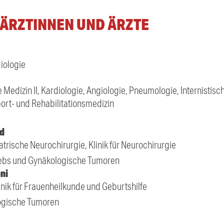
3 ÄRZTINNEN UND ÄRZTE
iologie
re Medizin II, Kardiologie, Angiologie, Pneumologie, Internistisc
ort- und Rehabilitationsmedizin
ud
atrische Neurochirurgie, Klinik für Neurochirurgie
krebs und Gynäkologische Tumoren
ni
linik für Frauenheilkunde und Geburtshilfe
ogische Tumoren