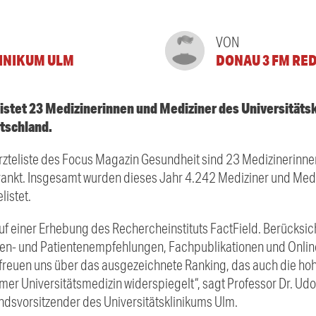
VON
INIKUM ULM
DONAU 3 FM RE
listet 23 Medizinerinnen und Mediziner des Universitäts
utschland.
Ärzteliste des Focus Magazin Gesundheit sind 23 Medizinerinn
rankt. Insgesamt wurden dieses Jahr 4.242 Mediziner und Med
istet.
auf einer Erhebung des Rechercheinstituts FactField. Berücksic
egen- und Patientenempfehlungen, Fachpublikationen und Onli
 freuen uns über das ausgezeichnete Ranking, das auch die hoh
r Universitätsmedizin widerspiegelt“, sagt Professor Dr. Udo 
andsvorsitzender des Universitätsklinikums Ulm.