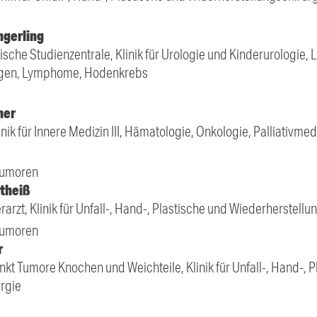
ngerling
ische Studienzentrale, Klinik für Urologie und Kinderurologie,
gen, Lymphome, Hodenkrebs
ner
linik für Innere Medizin III, Hämatologie, Onkologie, Palliativm
tumoren
ltheiß
rzt, Klinik für Unfall-, Hand-, Plastische und Wiederherstellu
tumoren
r
unkt Tumore Knochen und Weichteile, Klinik für Unfall-, Hand-, 
rgie