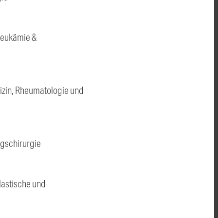
 Leukämie &
edizin, Rheumatologie und
ngschirurgie
Plastische und