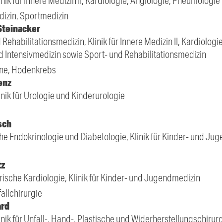
linik für Innere Medizin II, Kardiologie, Angiologie, Pneumologie
izin, Sportmedizin
Steinacker
 Rehabilitationsmedizin, Klinik für Innere Medizin II, Kardiolog
und Intensivmedizin sowie Sport- und Rehabilitationsmedizin
ine, Hodenkrebs
enz
linik für Urologie und Kinderurologie
sch
che Endokrinologie und Diabetologie, Klinik für Kinder- und Ju
tz
trische Kardiologie, Klinik für Kinder- und Jugendmedizin
allchirurgie
ard
linik für Unfall-, Hand-, Plastische und Widerherstellungschirur