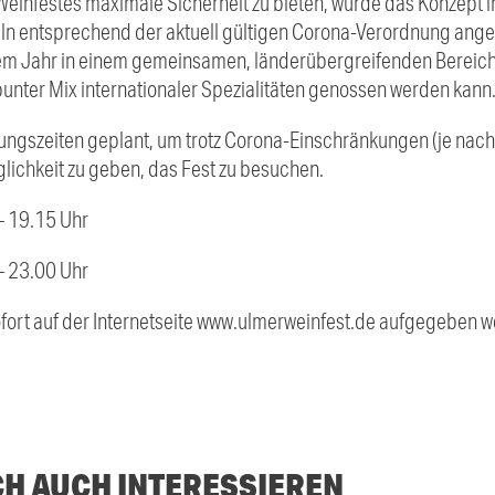
infestes maximale Sicherheit zu bieten, wurde das Konzept i
n entsprechend der aktuell gültigen Corona-Verordnung angep
em Jahr in einem gemeinsamen, länderübergreifenden Bereich 
bunter Mix internationaler Spezialitäten genossen werden kann
ungszeiten geplant, um trotz Corona-Einschränkungen (je nach 
lichkeit zu geben, das Fest zu besuchen.
– 19.15 Uhr
– 23.00 Uhr
ort auf der Internetseite www.ulmerweinfest.de aufgegeben w
CH AUCH INTERESSIEREN