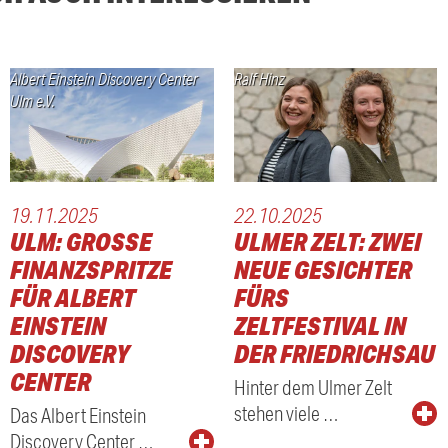
Albert Einstein Discovery Center
Ralf Hinz
Ulm e.V.
19.11.2025
22.10.2025
ULM: GROSSE F
ULMER ZELT: ZWEI
INANZSPRITZE F
NEUE GESICHTER
ÜR ALBERT E
FÜRS
T
INSTEIN D
ZELTFESTIVAL IN
ISCOVERY C
DER FRIEDRICHSAU
ENTER
Hinter dem Ulmer Zelt
stehen viele …
Das Albert Einstein
Discovery Center …