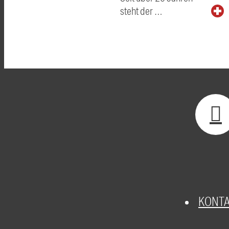
steht der …
KONT