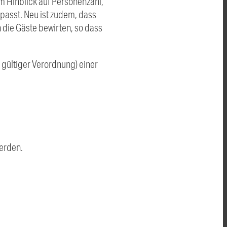
m Hinblick auf Personenzahl,
asst. Neu ist zudem, dass
die Gäste bewirten, so dass
.
gültiger Verordnung) einer
erden.