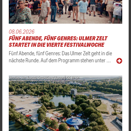
08.06.2026
FÜNF ABENDE, FÜNF GENRES: ULMER ZELT
STARTET IN DIE VIERTE FESTIVALWOCHE
Fünf Abende, fünf Genres: Das Ulmer Zelt geht in die
nächste Runde. Auf dem Programm stehen unter …
Ulm/Neu-Ulm Touristik GmbH/David Bunning/CC BY-SA