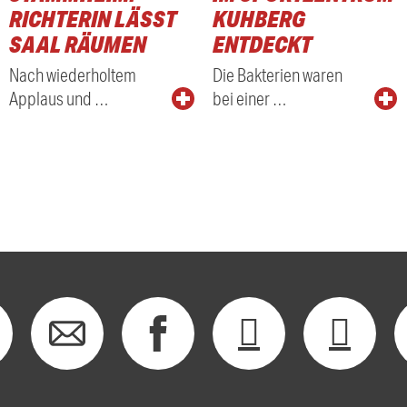
RICHTERIN LÄSST
KUHBERG
SAAL RÄUMEN
ENTDECKT
Nach wiederholtem
Die Bakterien waren
Applaus und …
bei einer …