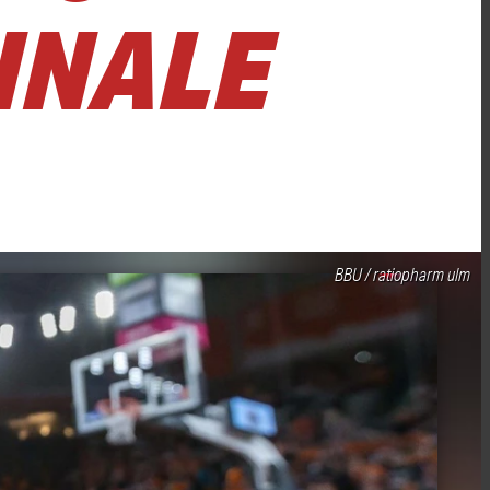
INALE
BBU / ratiopharm ulm