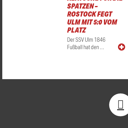
SPATZEN –
ROSTOCK FEGT
ULM MIT 5:0 VOM
PLATZ
Der SSV Ulm 1846
Fußball hat den …