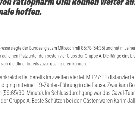
von ratiopharm Ulm können weiter auf
nale hoffen.
esse siegte der Bundesligist am Mittwoch mit 85:78 (54:35) und hat mit eine
auf einen Platz unter den besten vier Clubs der Gruppe A. Die Ränge eins bi
 sich die Ulmer bereits zuvor qualifizieren können.
nkreichs fiel bereits im zweiten Viertel. Mit 27:11 distanziert
d ging mit einer 19-Zähler-Führung in die Pause. Zwar kam Bo
an (59:65/30. Minute). Im Schlussdurchgang war das Gavel-Tea
in der Gruppe A. Beste Schützen bei den Gästen waren Karim Ja