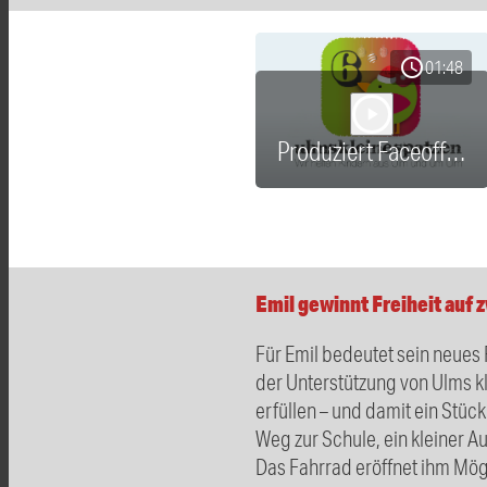
schedule
01:48
play_arrow
Produziert Faceoff Arena 251206.mp3
Emil gewinnt Freiheit auf 
Für Emil bedeutet sein neues
der Unterstützung von Ulms k
erfüllen – und damit ein Stü
Weg zur Schule, ein kleiner A
Das Fahrrad eröffnet ihm Mögl