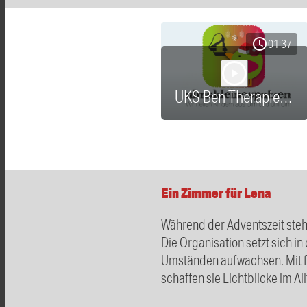
schedule
01:37
play_arrow
UKS Ben Therapiegerät
Ein Zimmer für Lena
Während der Adventszeit steh
Die Organisation setzt sich in
Umständen aufwachsen. Mit fin
schaffen sie Lichtblicke im A