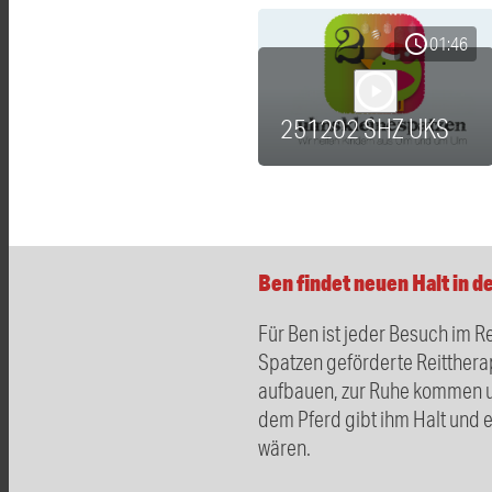
schedule
01:46
play_arrow
251202 SHZ UKS
Ben findet neuen Halt in d
Für Ben ist jeder Besuch im Re
Spatzen geförderte Reitthera
aufbauen, zur Ruhe kommen u
dem Pferd gibt ihm Halt und 
wären.