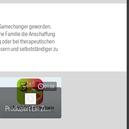
n Gamechanger geworden.
ne Familie die Anschaffung
ag oder bei therapeutischen
ssern und selbstständiger zu
schedule
01:58
play_arrow
Produziert Ein Zimmer für Lena 251205.mp3