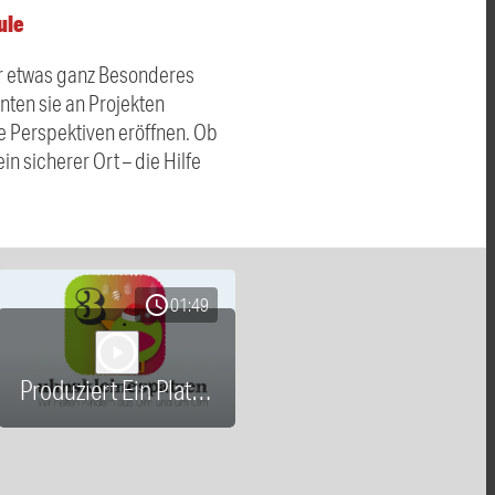
ule
r etwas ganz Besonderes
nten sie an Projekten
e Perspektiven eröffnen. Ob
 sicherer Ort – die Hilfe
schedule
01:49
play_arrow
Produziert Ein Platz auf dem Rücken eines Pferdes 251203.mp3