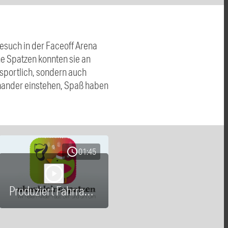
esuch in der Faceoff Arena
ne Spatzen konnten sie an
sportlich, sondern auch
nander einstehen, Spaß haben
schedule
01:45
play_arrow
Produziert Fahrrad 251207.mp3