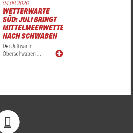
04.08.2026
WETTERWARTE
SÜD: JULI BRINGT
MITTELMEERWETTER
NACH SCHWABEN
Der Juli war in
Oberschwaben …