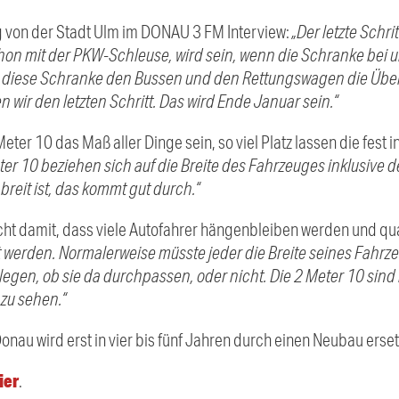
 von der Stadt Ulm im DONAU 3 FM Interview:
„Der letzte Schri
chon mit der PKW-Schleuse, wird sein, wenn die Schranke bei u
nn diese Schranke den Bussen und den Rettungswagen die Über
wir den letzten Schritt. Das wird Ende Januar sein.“
eter 10 das Maß aller Dinge sein, so viel Platz lassen die fest
ter 10 beziehen sich auf die Breite des Fahrzeuges inklusive 
breit ist, das kommt gut durch.“
ht damit, dass viele Autofahrer hängenbleiben werden und qu
ht werden. Normalerweise müsste jeder die Breite seines Fah
egen, ob sie da durchpassen, oder nicht. Die 2 Meter 10 sind 
zu sehen.“
nau wird erst in vier bis fünf Jahren durch einen Neubau erset
ier
.