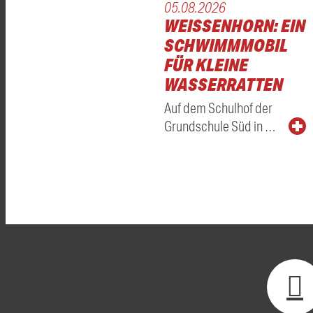
05.08.2026
WEISSENHORN: EIN S
CHWIMMMOBIL F
ÜR KLEINE W
ASSERRATTEN
Auf dem Schulhof der
Grundschule Süd in …