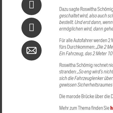
Dazu sagte Roswitha Schömig
geschaltet wird, also auch s
bestellt. Und erst dann, we
ermöglichen wird, dann gehen 
Für alle Autofahrer werden 2 M
fürs Durchkommen:
„Die 2 Me
Ein Fahrzeug, das 2 Meter 10 
Roswitha Schömig rechnet nic
stranden:
„So eng wird’s nic
sich die Fahrzeuglenker überl
gewissen Sicherheitsraumes 
Die marode Brücke über die Do
h
Mehr zum Thema finden Sie