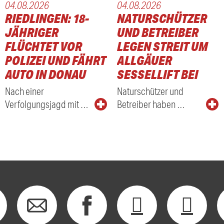
04.08.2026
04.08.2026
RIEDLINGEN: 18-
NATURSCHÜTZER
JÄHRIGER
UND BETREIBER
FLÜCHTET VOR
LEGEN STREIT UM
POLIZEI UND FÄHRT
ALLGÄUER
AUTO IN DONAU
SESSELLIFT BEI
Nach einer
Naturschützer und
Verfolgungsjagd mit …
Betreiber haben …