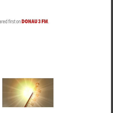
DONAU 3 FM
red first on
.