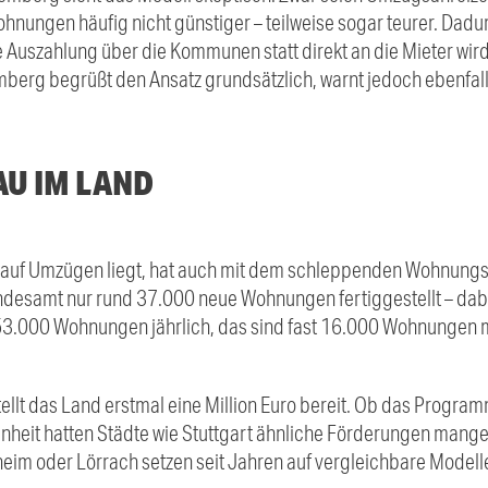
Wohnungen häufig nicht günstiger – teilweise sogar teurer. Dadu
 Auszahlung über die Kommunen statt direkt an die Mieter wird a
erg begrüßt den Ansatz grundsätzlich, warnt jedoch ebenfall
AU IM LAND
kt auf Umzügen liegt, hat auch mit dem schleppenden Wohnung
ndesamt nur rund 37.000 neue Wohnungen fertiggestellt – dabei
 53.000 Wohnungen jährlich, das sind fast 16.000 Wohnungen m
llt das Land erstmal eine Million Euro bereit. Ob das Progr
nheit hatten Städte wie Stuttgart ähnliche Förderungen mang
heim oder Lörrach setzen seit Jahren auf vergleichbare Modell