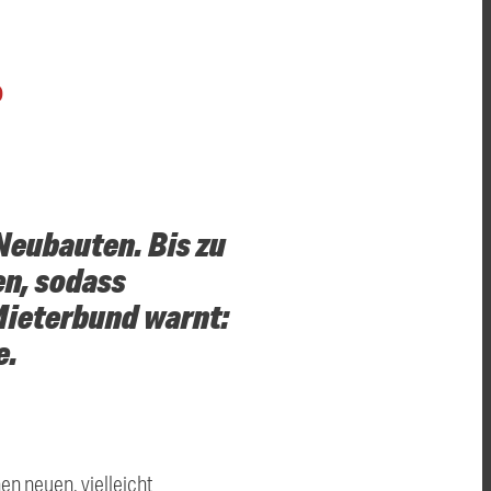
O
eubauten. Bis zu
n, sodass
ieterbund warnt:
e.
 neuen, vielleicht