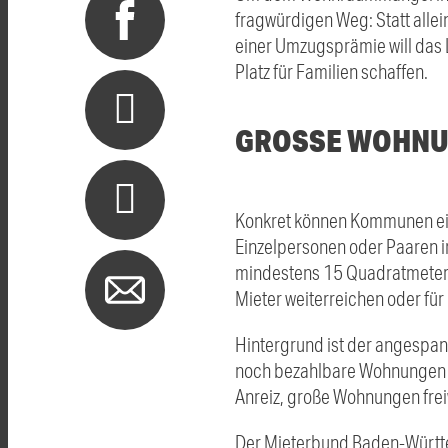
fragwürdigen Weg: Statt allei
einer Umzugsprämie will das
Platz für Familien schaffen.
GROSSE WOHNUN
Konkret können Kommunen ein
Einzelpersonen oder Paaren i
mindestens 15 Quadratmeter k
Mieter weiterreichen oder für
Hintergrund ist der angespa
noch bezahlbare Wohnungen mi
Anreiz, große Wohnungen freiw
Der Mieterbund Baden-Württem