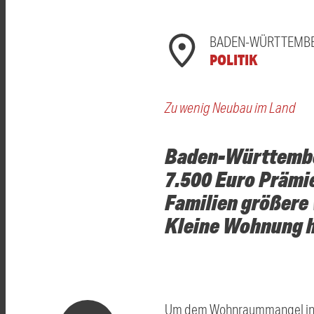
BADEN-WÜRTTEMB
POLITIK
Zu wenig Neubau im Land
Baden-Württember
7.500 Euro Prämi
Familien größer
Kleine Wohnung h
Um dem Wohnraummangel in G