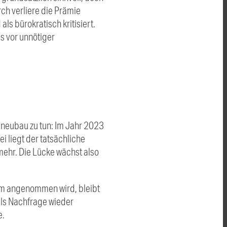
rch verliere die Prämie
ls bürokratisch kritisiert.
s vor unnötiger
sneubau zu tun: Im Jahr 2023
 liegt der tatsächliche
ehr. Die Lücke wächst also
amm angenommen wird, bleibt
els Nachfrage wieder
e.