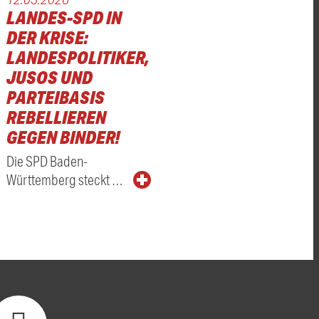
LANDES-SPD IN
DER KRISE:
LANDESPOLITIKER,
JUSOS UND
ÄCHE
PARTEIBASIS
REBELLIEREN
GEGEN BINDER!
Die SPD Baden-
Württemberg steckt …