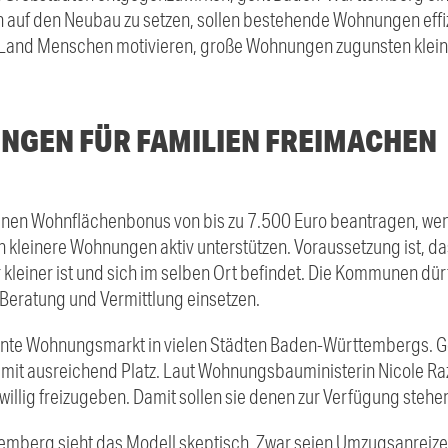
n auf den Neubau zu setzen, sollen bestehende Wohnungen effi
 Land Menschen motivieren, große Wohnungen zugunsten klein
GEN FÜR FAMILIEN FREIMACHEN
en Wohnflächenbonus von bis zu 7.500 Euro beantragen, we
n kleinere Wohnungen aktiv unterstützen. Voraussetzung ist, 
leiner ist und sich im selben Ort befindet. Die Kommunen dürf
 Beratung und Vermittlung einsetzen.
nnte Wohnungsmarkt in vielen Städten Baden-Württembergs. G
t ausreichend Platz. Laut Wohnungsbauministerin Nicole Raza
illig freizugeben. Damit sollen sie denen zur Verfügung stehe
berg sieht das Modell skeptisch. Zwar seien Umzugsanreize g