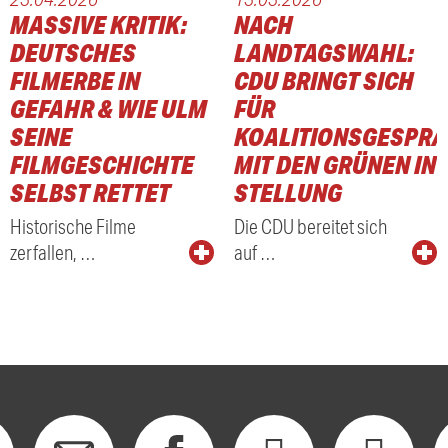
MASSIVE KRITIK:
NACH
DEUTSCHES
LANDTAGSWAHL:
FILMERBE IN
CDU BRINGT SICH
GEFAHR & WIE ULM
FÜR
SEINE
KOALITIONSGESPR
FILMGESCHICHTE
MIT DEN GRÜNEN IN
SELBST RETTET
STELLUNG
Historische Filme
Die CDU bereitet sich
zerfallen, …
auf …