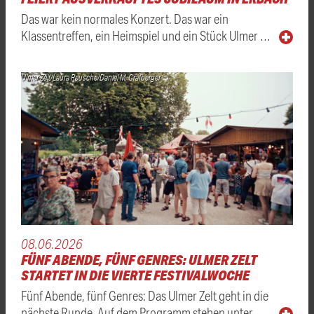
Das war kein normales Konzert. Das war ein
Klassentreffen, ein Heimspiel und ein Stück Ulmer …
Ulmer Zelt/Laura Reusche/Daniel M. Grafberger
08.06.2026
FÜNF ABENDE, FÜNF GENRES: ULMER ZELT
STARTET IN DIE VIERTE FESTIVALWOCHE
Fünf Abende, fünf Genres: Das Ulmer Zelt geht in die
nächste Runde. Auf dem Programm stehen unter …