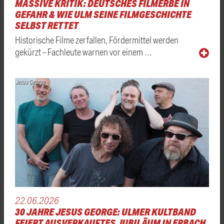
MASSIVE KRITIK: DEUTSCHES FILMERBE IN
GEFAHR & WIE ULM SEINE FILMGESCHICHTE
SELBST RETTET
Historische Filme zerfallen, Fördermittel werden
gekürzt – Fachleute warnen vor einem …
Jesus George
22.06.2026
30 JAHRE JESUS GEORGE: ULMER KULTBAND
FEIERT AUSVERKAUFTES JUBILÄUM IN ERBACH