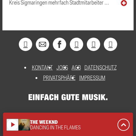
Kreis Sigmaringen mehrfach Stadtmitarbeiter …
KONTAKT
JOBS
AGB
DATENSCHUTZ
PRIVATSPHÄRE
IMPRESSUM
THE WEEKND
play_arrow
DANCING IN THE FLAMES