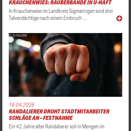
KRAUCHENWIES: RÄUBERBANDE IN U-HAFT
In Krauchenwies im Landkreis Sigmaringen sind drei
Tatverdächtige nach einem Einbruch …
KI-Symbolbild
16.04.2026
RANDALIERER DROHT STADTMITARBEITER
SCHLÄGE AN – FESTNAHME
Ein 42 Jahre alter Randalierer soll in Mengen im