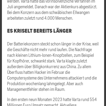
werden.
Varta
hatte das vorinsolvenzliche Verfahren im
Juli angemeldet. Danach war der Aktienkurs abgestürzt.
Bei dem Konzern aus dem schwäbischen Ellwangen
arbeiteten zuletzt rund 4.000 Menschen.
ES KRISELT BEREITS LÄNGER
Der Batteriekonzern steckt schon länger in der Krise, weil
die Geschäfte nicht mehr rund laufen. Die Nachfrage
nach kleinen Lithium-Ionen-Knopfzellen, zum Beispiel
für Kopfhörer, schwankt stark.
Varta
klagte zuletzt
außerdem über Billigkonkurrenz aus China. Zu allem
Überfluss hatten Hacker im Februar die
Computersysteme des Unternehmens attackiert und die
Produktion wochenlang lahmgelegt. Aber auch
Managementfehler stehen im Raum.
In den ersten neun Monaten 2023 hatte
Varta
rund 554
Millionen Euro Umsatz gemacht. Aktuellere