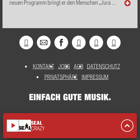
neuen Programm bringt er den Menschen „Jura …
KONTAKT
JOBS
AGB
DATENSCHUTZ
PRIVATSPHÄRE
IMPRESSUM
SEAL
play_arrow
CRAZY