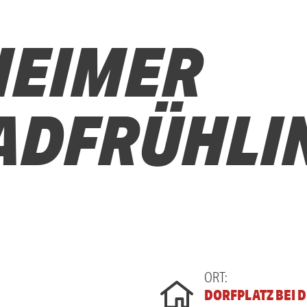
HEIMER
ADFRÜHLI
ORT:
DORFPLATZ BEI D