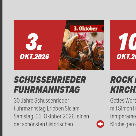
3.
10
OKT.
2026
OKT.
2
SCHUSSENRIEDER
ROCK 
FUHRMANNSTAG
KIRCH
30 Jahre Schussenrieder
Gottes Wor
Fuhrmannstag Erleben Sie am
mit Simon 
Samstag, 03. Oktober 2026, einen
temperamen
der schönsten historischen …
Kirche gero