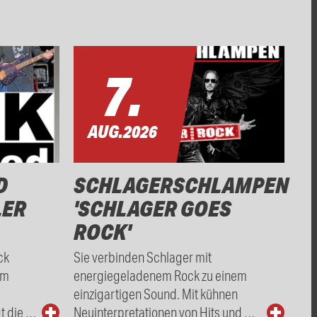
7.
AUG.
2026
D
SCHLAGERSCHLAMPEN
LER
'SCHLAGER GOES
ROCK'
ck
Sie verbinden Schlager mit
om
energiegeladenem Rock zu einem
einzigartigen Sound. Mit kühnen
t die …
Neuinterpretationen von Hits und …