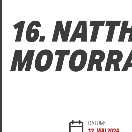
16. NATT
MOTORR
DATUM:
12. MAI 2024