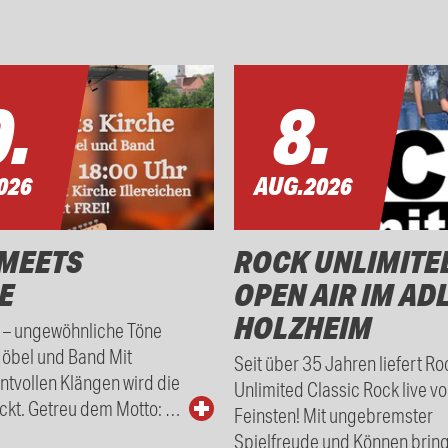
.
8.
026
AUG.
2026
MEETS
ROCK UNLIMITE
E
OPEN AIR IM AD
HOLZHEIM
t – ungewöhnliche Töne
Höbel und Band Mit
Seit über 35 Jahren liefert Ro
tvollen Klängen wird die
Unlimited Classic Rock live v
ckt. Getreu dem Motto: …
Feinsten! Mit ungebremster
Spielfreude und Können bring