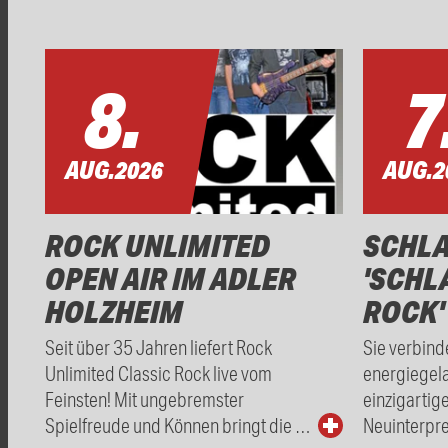
8.
7
AUG.
2026
AUG.
2
ROCK UNLIMITED
SCHL
OPEN AIR IM ADLER
'SCHL
HOLZHEIM
ROCK'
Seit über 35 Jahren liefert Rock
Sie verbind
Unlimited Classic Rock live vom
energiegel
Feinsten! Mit ungebremster
einzigartig
Spielfreude und Können bringt die …
Neuinterpre