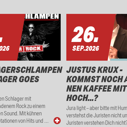
.
26.
026
SEP.
2026
AGERSCHLAMPEN
JUSTUS KRUX -
AGER GOES
KOMMST NOCH 
NEN KAFFEE MIT
HOCH...?
en Schlager mit
adenem Rock zu einem
Jura light – aber bitte mit Hu
en Sound. Mit kühnen
verstehst die Juristen nicht u
tationen von Hits und …
Juristen verstehen Dich nicht