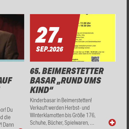
27.
SEP.
2026
65. BEIMERSTETTER
AUF
BASAR „RUND UMS
KIND“
Kinderbasar in Beimerstetten!
Verkauft werden Herbst- und
mor! Du
Winterklamotten bis Größe 176,
nd die
Schuhe, Bücher, Spielwaren, …
?! Dann