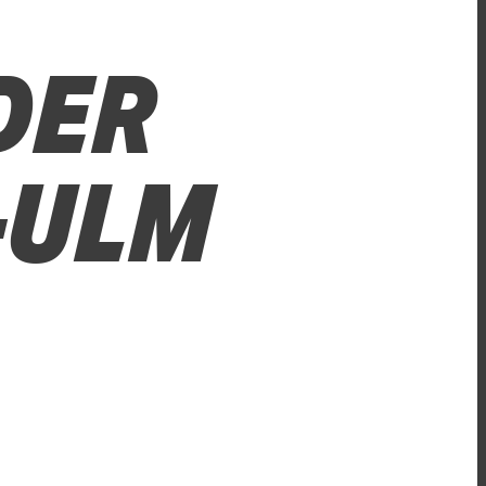
DER
-ULM