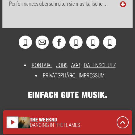
Performances überschreiten sie musikalische …
KONTAKT
JOBS
AGB
DATENSCHUTZ
PRIVATSPHÄRE
IMPRESSUM
THE WEEKND
play_arrow
DANCING IN THE FLAMES