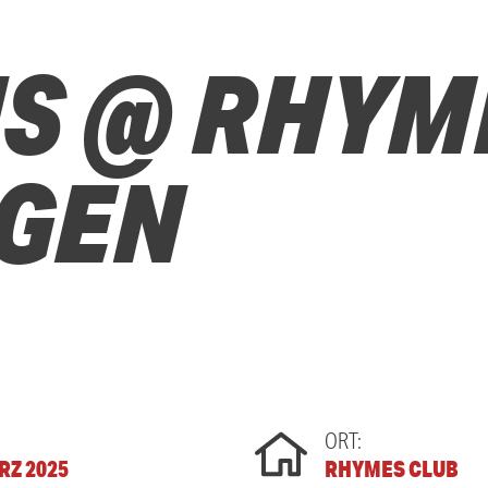
US @ RHYM
NGEN
ORT:
ÄRZ 2025
RHYMES CLUB