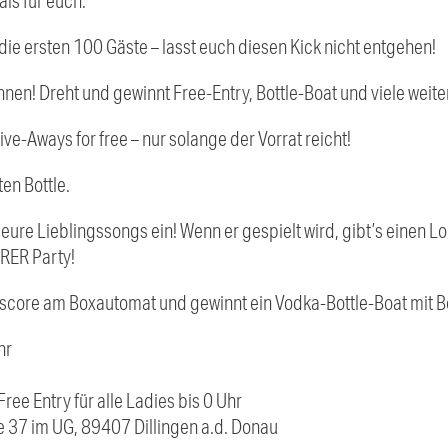
ls für euch:
 die ersten 100 Gäste – lasst euch diesen Kick nicht entgehen!
en! Dreht und gewinnt Free-Entry, Bottle-Boat und viele wei
ve-Aways for free – nur solange der Vorrat reicht!
en Bottle.
eure Lieblingssongs ein! Wenn er gespielt wird, gibt’s einen Lo
URER Party!
score am Boxautomat und gewinnt ein Vodka-Bottle-Boat mit B
hr
Free Entry für alle Ladies bis 0 Uhr
 37 im UG, 89407 Dillingen a.d. Donau