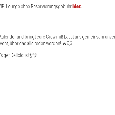
hier.
 VIP-Lounge ohne Reservierungsgebühr
Kalender und bringt eure Crew mit! Lasst uns gemeinsam unve
Event, über das alle reden werden! 🔥💥
’s get Delicious! 🍾🎊