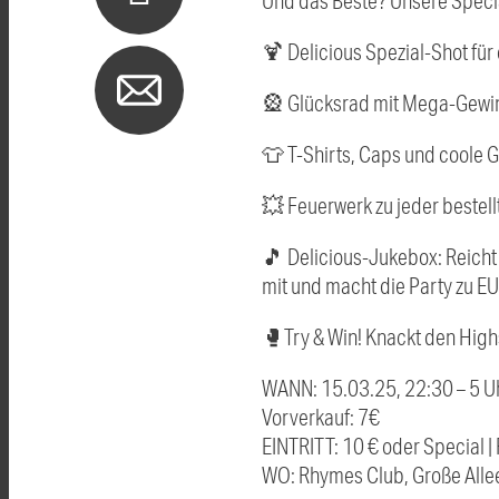
Und das Beste? Unsere Specia
🍹 Delicious Spezial-Shot für
🎡 Glücksrad mit Mega-Gewinn
👕 T-Shirts, Caps und coole Gi
💥 Feuerwerk zu jeder bestellt
🎵 Delicious-Jukebox: Reicht 
mit und macht die Party zu E
🥊Try & Win! Knackt den High
WANN: 15.03.25, 22:30 – 5 U
Vorverkauf: 7€
EINTRITT: 10 € oder Special | 
WO: Rhymes Club, Große Allee