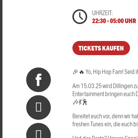
UHRZEIT:
22:30 - 05:00 UHR
TICKETS KAUFEN
🎉🔥 Yo, Hip Hop Fam! Seid ih
Am 15.03.25 wird Dillingen z
Entertainment bringen euch Del
🎶💃🕺
Bereitet euch vor, denn wir 
freshen Tunes ein, die euch