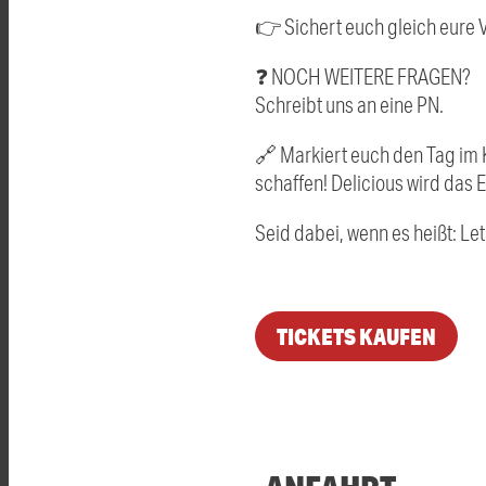
👉 Sichert euch gleich eure
❓ NOCH WEITERE FRAGEN?
Schreibt uns an eine PN.
🔗 Markiert euch den Tag im 
schaffen! Delicious wird das 
Seid dabei, wenn es heißt: Let
TICKETS KAUFEN