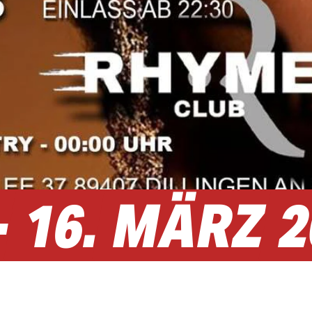
-
16.
MÄRZ
2