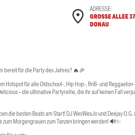
ADRESSE:
GROSSE ALLEE 37,
ONAU
r bereit für die Party des Jahres? 🔥🎉
um Hotspot für alle Oldschool-, Hip Hop-, RnB- und Reggaeton
icious – die ultimative Partyreihe, die ihr auf keinen Fall verp
haben die besten Beats am Start! DJ WesWesJo und Deejay O.G.
 bis zum Morgengrauen zum Tanzen bringen werden! 🔊✨