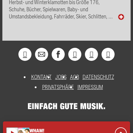
Herbst- und Winterklamotten bis Größe 176,
Schuhe, Bücher, Spielwaren, Baby- und
Umstandsbekleidung, Fahrräder, Skier, Schlitten, …
KONTAKT
JOBS
AGB
DATENSCHUTZ
PRIVATSPHÄRE
IMPRESSUM
WHAM!