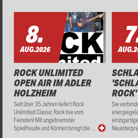
8.
7
AUG.
2026
AUG.
2
ROCK UNLIMITED
SCHL
OPEN AIR IM ADLER
'SCHL
HOLZHEIM
ROCK'
Seit über 35 Jahren liefert Rock
Sie verbind
Unlimited Classic Rock live vom
energiegel
Feinsten! Mit ungebremster
einzigartig
Spielfreude und Können bringt die …
Neuinterpre