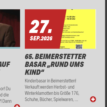
27.
SEP.
2026
65. BEIMERSTETTER
AUF
BASAR „RUND UMS
KIND“
Kinderbasar in Beimerstetten!
Verkauft werden Herbst- und
mor! Du
Winterklamotten bis Größe 176,
nd die
Schuhe, Bücher, Spielwaren, …
?! Dann
…