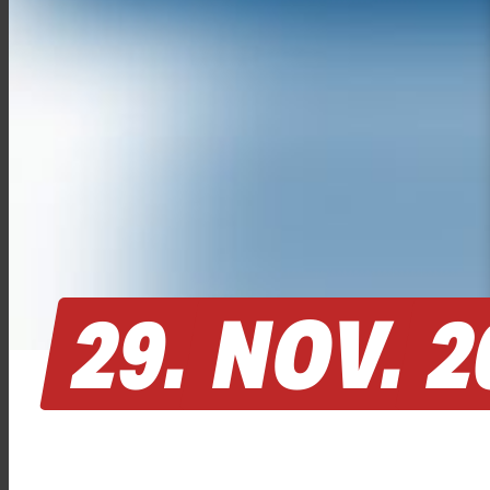
29.
NOV.
2