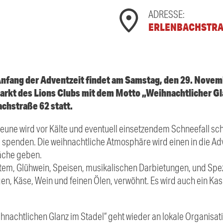
ADRESSE:
ERLENBACHSTRASS
Anfang der Adventzeit findet am Samstag, den 29. Novemb
arkt des Lions Clubs mit dem Motto „Weihnachtlicher Gla
achstraße 62 statt.
une wird vor Kälte und eventuell einsetzendem Schneefall schü
spenden. Die weihnachtliche Atmosphäre wird einen in die Ad
räche geben.
ltem, Glühwein, Speisen, musikalischen Darbietungen, und Spez
en, Käse, Wein und feinen Ölen, verwöhnt. Es wird auch ein Ka
hnachtlichen Glanz im Stadel“ geht wieder an lokale Organisation