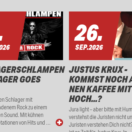
.
26.
026
SEP.
2026
AGERSCHLAMPEN
JUSTUS KRUX -
AGER GOES
KOMMST NOCH 
NEN KAFFEE MIT
HOCH...?
en Schlager mit
adenem Rock zu einem
Jura light – aber bitte mit Hu
en Sound. Mit kühnen
verstehst die Juristen nicht u
tationen von Hits und …
Juristen verstehen Dich nicht
ist es Zeit für Justus Krux. In 