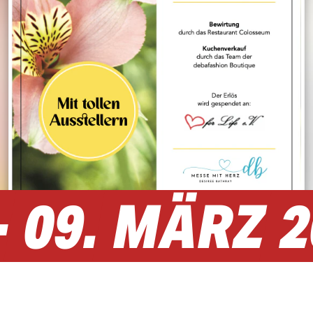
-
09.
MÄRZ
2