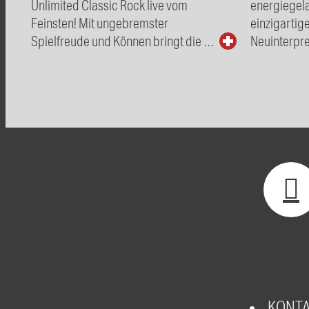
Unlimited Classic Rock live vom
energiegel
Feinsten! Mit ungebremster
einzigartig
Spielfreude und Können bringt die …
Neuinterpre
KONT