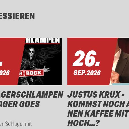
ESSIEREN
.
26.
026
SEP.
2026
AGERSCHLAMPEN
JUSTUS KRUX -
AGER GOES
KOMMST NOCH 
NEN KAFFEE MIT
HOCH...?
en Schlager mit