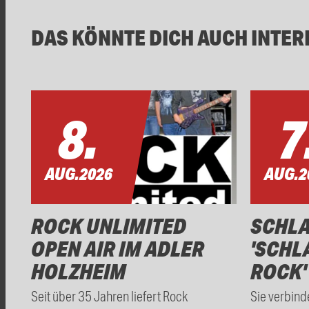
DAS KÖNNTE DICH AUCH INTER
8.
7
AUG.
2026
AUG.
2
ROCK UNLIMITED
SCHL
OPEN AIR IM ADLER
'SCHL
HOLZHEIM
ROCK'
Seit über 35 Jahren liefert Rock
Sie verbind