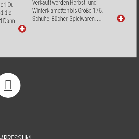
Verkauft werden Herbst- und
mor! Du
Winterklamotten bis Größe 176,
nd die
Schuhe, Bücher, Spielwaren, …
?! Dann
…
IMPRESSUM