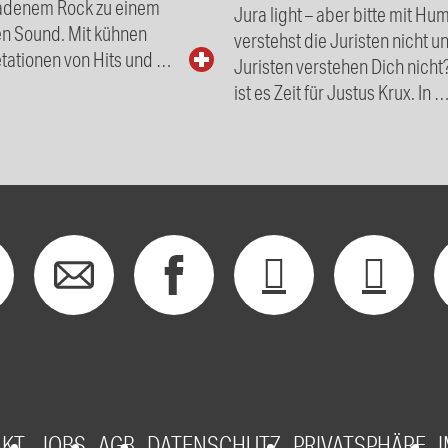
adenem Rock zu einem
Jura light – aber bitte mit Hu
en Sound. Mit kühnen
verstehst die Juristen nicht u
tationen von Hits und …
Juristen verstehen Dich nicht
ist es Zeit für Justus Krux. In 
AKT
JOBS
AGB
DATENSCHUTZ
PRIVATSPHÄRE