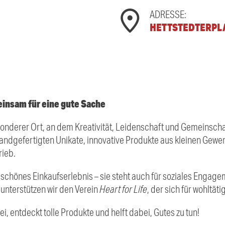
ADRESSE:
HETTSTEDTERPLA
insam für eine gute Sache
sonderer Ort, an dem Kreativität, Leidenschaft und Gemeinschaf
 handgefertigten Unikate, innovative Produkte aus kleinen Ge
rieb.
n schönes Einkaufserlebnis – sie steht auch für soziales Engag
unterstützen wir den Verein
Heart for Life
, der sich für wohltät
rbei, entdeckt tolle Produkte und helft dabei, Gutes zu tun!