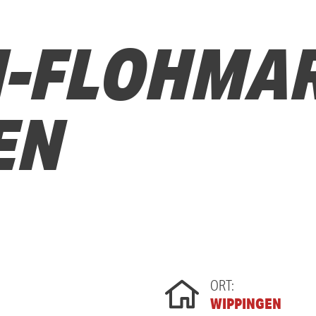
-FLOHMA
EN
ORT:
WIPPINGEN