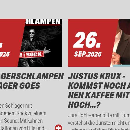
.
26.
026
SEP.
2026
AGERSCHLAMPEN
JUSTUS KRUX -
AGER GOES
KOMMST NOCH 
NEN KAFFEE MIT
HOCH...?
en Schlager mit
adenem Rock zu einem
Jura light – aber bitte mit Hu
en Sound. Mit kühnen
verstehst die Juristen nicht u
tationen von Hits und …
Juristen verstehen Dich nicht