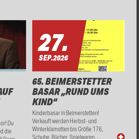
27.
SEP.
2026
65. BEIMERSTETTER
AUF
BASAR „RUND UMS
KIND“
Kinderbasar in Beimerstetten!
Verkauft werden Herbst- und
mor! Du
Winterklamotten bis Größe 176,
nd die
Schuhe, Bücher, Spielwaren, …
?! Dann