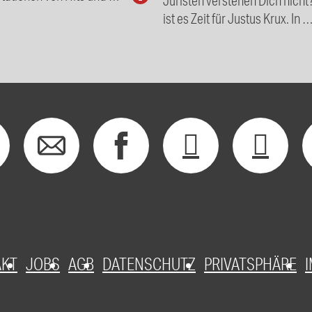
ist es Zeit für Justus Krux. In 
AKT
JOBS
AGB
DATENSCHUTZ
PRIVATSPHÄRE