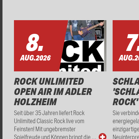
8.
7
AUG.
2026
AUG.
2
ROCK UNLIMITED
SCHL
OPEN AIR IM ADLER
'SCHL
HOLZHEIM
ROCK'
Seit über 35 Jahren liefert Rock
Sie verbind
Unlimited Classic Rock live vom
energiegel
Feinsten! Mit ungebremster
einzigartig
Spielfreude und Können bringt die …
Neuinterpre