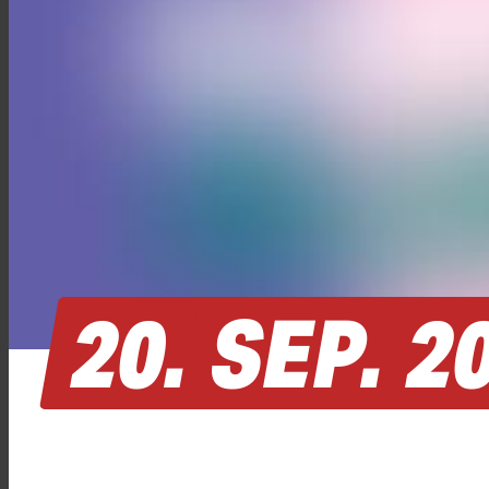
20.
SEP.
2