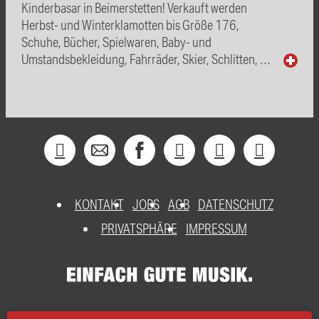
Kinderbasar in Beimerstetten! Verkauft werden
Herbst- und Winterklamotten bis Größe 176,
Schuhe, Bücher, Spielwaren, Baby- und
Umstandsbekleidung, Fahrräder, Skier, Schlitten, …
KONTAKT
JOBS
AGB
DATENSCHUTZ
PRIVATSPHÄRE
IMPRESSUM