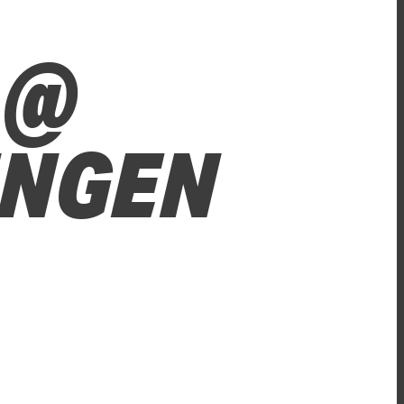
 @
INGEN