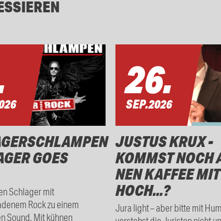
ESSIEREN
.
26.
026
SEP.
2026
AGERSCHLAMPEN
JUSTUS KRUX -
AGER GOES
KOMMST NOCH 
NEN KAFFEE MIT
HOCH...?
en Schlager mit
adenem Rock zu einem
Jura light – aber bitte mit Hu
en Sound. Mit kühnen
verstehst die Juristen nicht u