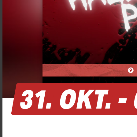
31.
OKT.
-