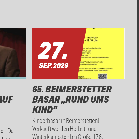
27.
SEP.
2026
65. BEIMERSTETTER
AUF
BASAR „RUND UMS
KIND“
Kinderbasar in Beimerstetten!
Verkauft werden Herbst- und
mor! Du
Winterklamotten bis Größe 176,
nd die