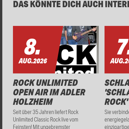
DAS KÖNNTE DICH AUCH INTER
8.
7
AUG.
2026
AUG.
2
ROCK UNLIMITED
SCHL
OPEN AIR IM ADLER
'SCHL
HOLZHEIM
ROCK'
Seit über 35 Jahren liefert Rock
Sie verbind
Unlimited Classic Rock live vom
energiegel
Feinsten! Mit ungebremster
einzigartig