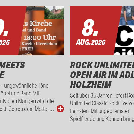
.
8.
026
AUG.
2026
MEETS
ROCK UNLIMITE
E
OPEN AIR IM AD
HOLZHEIM
t – ungewöhnliche Töne
Höbel und Band Mit
Seit über 35 Jahren liefert Ro
tvollen Klängen wird die
Unlimited Classic Rock live v
ckt. Getreu dem Motto: …
Feinsten! Mit ungebremster
Spielfreude und Können bring