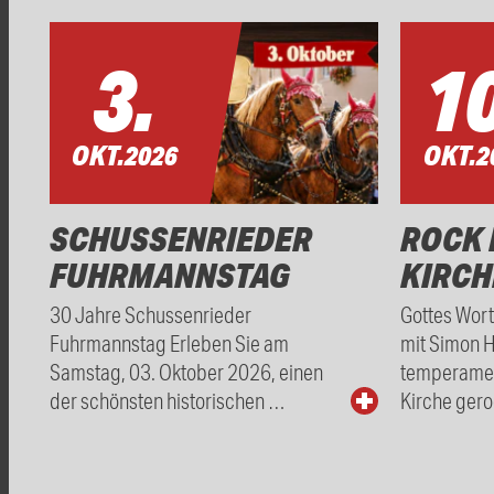
3.
10
OKT.
2026
OKT.
2
SCHUSSENRIEDER
ROCK 
FUHRMANNSTAG
KIRCH
30 Jahre Schussenrieder
Gottes Wor
Fuhrmannstag Erleben Sie am
mit Simon 
Samstag, 03. Oktober 2026, einen
temperamen
der schönsten historischen …
Kirche gero