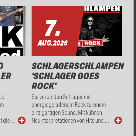
7.
AUG.
2026
D
SCHLAGERSCHLAMPEN
LER
'SCHLAGER GOES
ROCK'
ck
Sie verbinden Schlager mit
om
energiegeladenem Rock zu einem
einzigartigen Sound. Mit kühnen
t die …
Neuinterpretationen von Hits und …