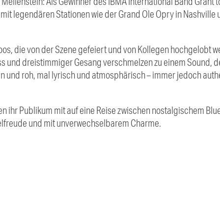
 Meilenstein: Als Gewinner des IBMA International Band Grant t
mit legendären Stationen wie der Grand Ole Opry in Nashville
os, die von der Szene gefeiert und von Kollegen hochgelobt we
ass und dreistimmiger Gesang verschmelzen zu einem Sound, d
n und roh, mal lyrisch und atmosphärisch – immer jedoch auth
n ihr Publikum mit auf eine Reise zwischen nostalgischem Bl
pielfreude und mit unverwechselbarem Charme.