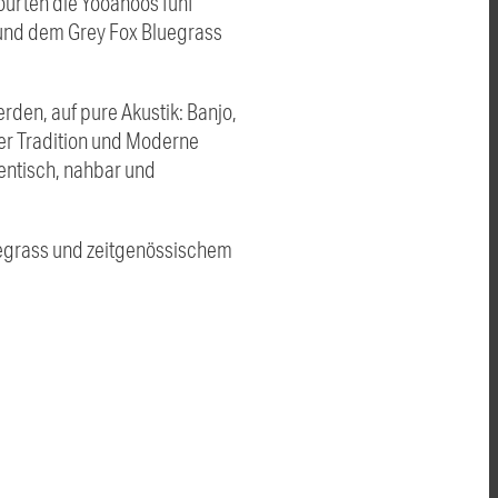
ourten die Yooahoos fünf
 und dem Grey Fox Bluegrass
rden, auf pure Akustik: Banjo,
er Tradition und Moderne
entisch, nahbar und
uegrass und zeitgenössischem