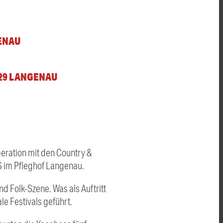
ENAU
129 LANGENAU
eration mit den Country &
 im Pfleghof Langenau.
d Folk-Szene. Was als Auftritt
le Festivals geführt.