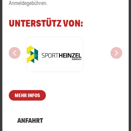
Anmeldegebühren.
UNTERSTÜTZ VON:
chevron_left
chevron_right
MEHR INFOS
ANFAHRT