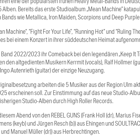
ren eine der populärsten frühen Heavy Metal-Bands in Deutsc
 Alben. Bereits das erste Studioalbum „Mean Machine“ katapulti
Bands wie Metallica, Iron Maiden, Scorpions und Deep Purple
 Machine“, “Fight For Your Life”, “Running Hot” und “Ruling Th
ches bei einem Konzert in ihrer süddeutschen Heimat aufgeno
e Band 2022/2023 ihr Comeback bei den legendären „Keep It Tr
den altgedienten Musikern Kerrmit (vocals), Ralf Hollmer (guit
Ingo Autenrieth (guitar) der einzige Neuzugang.
Originalbesetzung arbeiten die 5 Musiker aus der Region Ulm akt
5 erscheinen soll. Zur Einstimmung auf das neue Studio-Albu
isherigen Studio-Alben durch High Roller Records.
diesem Abend von den REBEL GUNS (Frank Holl (dr), Marius Fiseli
Clemens (keyb) und Jürgen Resch (b)) aus Ehingen und SOULTRAC
) und Manuel Müller (dr)) aus Herbrechtingen.