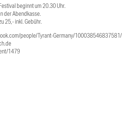
 Festival beginnt um 20.30 Uhr.
o an der Abendkasse.
zu 25,- inkl. Gebühr.
acebook.com/people/Tyrant-Germany/100038546837581/
ch.de
vent/1479