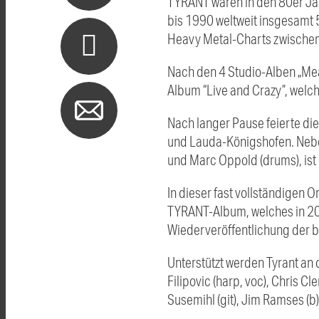
TYRANT waren in den 80er Jah
bis 1990 weltweit insgesamt 5
Heavy Metal-Charts zwischen 
Nach den 4 Studio-Alben „Mean
Album “Live and Crazy”, wel
Nach langer Pause feierte di
und Lauda-Königshofen. Neben 
und Marc Oppold (drums), ist 
In dieser fast vollständigen 
TYRANT-Album, welches in 202
Wiederveröffentlichung der b
Unterstützt werden Tyrant an 
Filipovic (harp, voc), Chris 
Susemihl (git), Jim Ramses (b