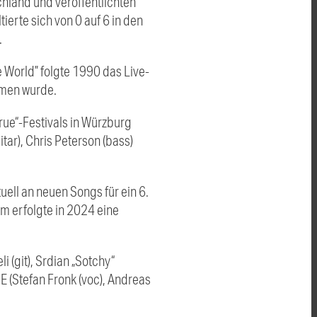
hland und veröffentlichten
erte sich von 0 auf 6 in den
.
e World” folgte 1990 das Live-
mmen wurde.
ue“-Festivals in Würzburg
ar), Chris Peterson (bass)
uell an neuen Songs für ein 6.
m erfolgte in 2024 eine
 (git), Srdian „Sotchy“
E (Stefan Fronk (voc), Andreas