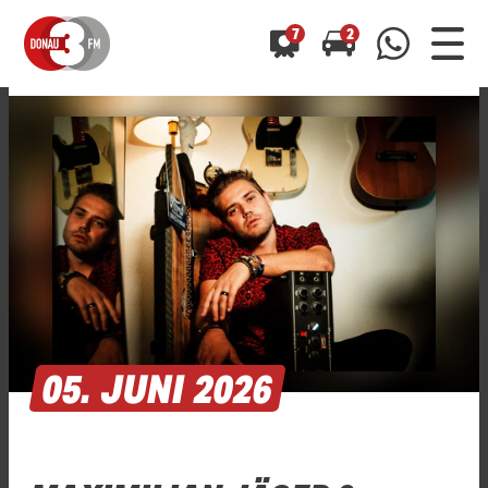
7
2
0800 0 490 400
arrow_forward
arrow_forward
ALLE ANZEIGEN
ALLE ANZEIGEN
01520 242 3333
Hast du auch einen Blitzer oder eine Verkehrsbehinderung
Hast du auch einen Blitzer oder eine Verkehrsbehinderung
0800 0 490 400
0800 0 490 400
gesehen? Ganz einfach melden - kostenlos unter
gesehen? Ganz einfach melden - kostenlos unter
WhatsApp 01520 242 3333
WhatsApp 01520 242 3333
oder per
oder per
05.
JUNI
2026