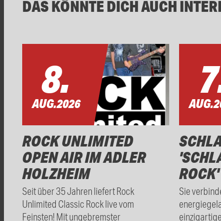
DAS KÖNNTE DICH AUCH INTER
8.
7
AUG.
2026
AUG.
2
ROCK UNLIMITED
SCHL
OPEN AIR IM ADLER
'SCHL
HOLZHEIM
ROCK'
Seit über 35 Jahren liefert Rock
Sie verbind
Unlimited Classic Rock live vom
energiegel
Feinsten! Mit ungebremster
einzigartig