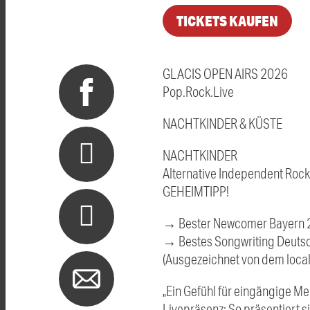
TICKETS KAUFEN
GLACIS OPEN AIRS 2026
Pop.Rock.Live
NACHTKINDER & KÜSTE
NACHTKINDER
Alternative Independent Roc
GEHEIMTIPP!
→ Bester Newcomer Bayern
→ Bestes Songwriting Deuts
(Ausgezeichnet von dem loc
„Ein Gefühl für eingängige Me
Livepräsenz: So präsentiert 