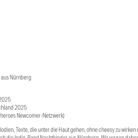
k aus Nürnberg
 2025
chland 2025
alheroes Newcomer-Netzwerk)
lodien, Texte, die unter die Haut gehen, ohne cheesy zu wirke
sich die Indie-Band Nachtkinder aus Nürnberg. Wir wagen daher