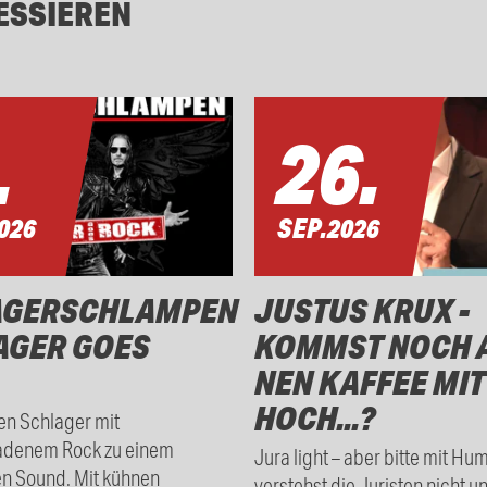
ESSIEREN
.
26.
026
SEP.
2026
AGERSCHLAMPEN
JUSTUS KRUX -
AGER GOES
KOMMST NOCH 
NEN KAFFEE MIT
HOCH...?
en Schlager mit
adenem Rock zu einem
Jura light – aber bitte mit Hu
en Sound. Mit kühnen
verstehst die Juristen nicht u