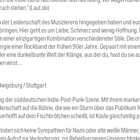
uch stehen.“ (Laut.de)
h der Leidenschaft des Musizierens hingegeben haben und euc
 bringen. Hier geht es um Liebe, Schmerz und wenig Hoffnung. 
on einer einzigartigen Kombination verschiedenster Stile. Die
nergie einer Rockband der frühen 90er Jahre. Gepaart mit eine
r eine dunkelbunte Welt der Klänge, aus der du, hast du sie a
den wirst…
dwigsburg / Stuttgart
ng der süddeutschen Indie-Post-Punk-Szene. Mit ihrem markan
nschaft auf die Bühne, die wie ein Sturm über das Publikum fe
rhofft auf dein Fischbrötchen scheißt, ist Küste gleichzeitig p
finden sich keine Sympathien für Nazis oder alte weiße Männer, 
ein Aufruf zur Veränderung, zur Rebellion gegen Ungerechtigke