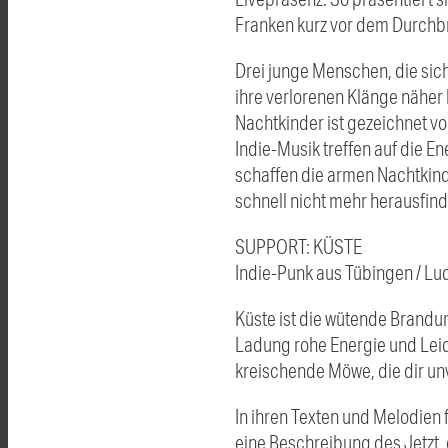
Franken kurz vor dem Durchbr
Drei junge Menschen, die sic
ihre verlorenen Klänge näher
Nachtkinder ist gezeichnet v
Indie-Musik treffen auf die E
schaffen die armen Nachtkinde
schnell nicht mehr herausfin
SUPPORT: KÜSTE
Indie-Punk aus Tübingen / Lu
Küste ist die wütende Brandu
Ladung rohe Energie und Leide
kreischende Möwe, die dir unve
In ihren Texten und Melodien 
eine Beschreibung des Jetzt, 