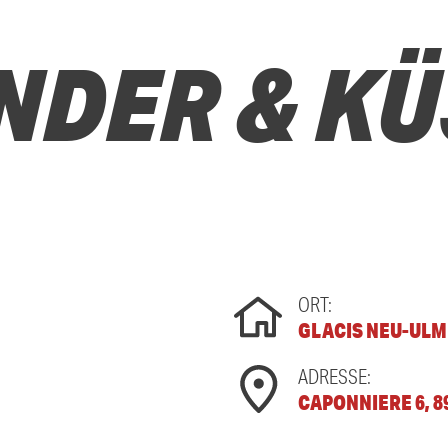
NDER & KÜ
ORT:
GLACIS NEU-ULM
ADRESSE:
CAPONNIERE 6, 8