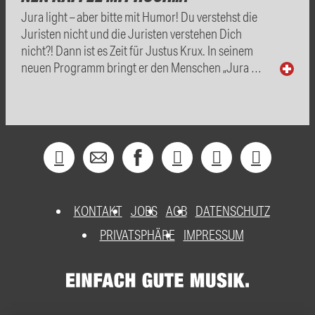
Jura light – aber bitte mit Humor! Du verstehst die
Juristen nicht und die Juristen verstehen Dich
nicht?! Dann ist es Zeit für Justus Krux. In seinem
neuen Programm bringt er den Menschen „Jura …
KONTAKT
JOBS
AGB
DATENSCHUTZ
PRIVATSPHÄRE
IMPRESSUM