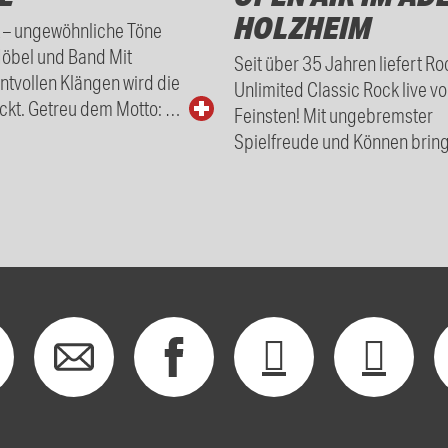
HOLZHEIM
t – ungewöhnliche Töne
Höbel und Band Mit
Seit über 35 Jahren liefert Ro
tvollen Klängen wird die
Unlimited Classic Rock live v
ckt. Getreu dem Motto: …
Feinsten! Mit ungebremster
Spielfreude und Können bring