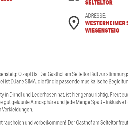
SELTELTOR
ADRESSE:
WESTERHEIMER ST
WIESENSTEIG
sensteig: O’zapft is! Der Gasthof am Selteltor lädt zur stimmun
bei ist DJane SIMA, die für die passende musikalische Begleitu
ty in Dirndl und Lederhosen hat, ist hier genau richtig. Freut e
 gut gelaunte Atmosphäre und jede Menge Spaß – inklusive Fo
n Verkleidungen.
 rausholen und vorbeikommen! Der Gasthof am Selteltor freut s