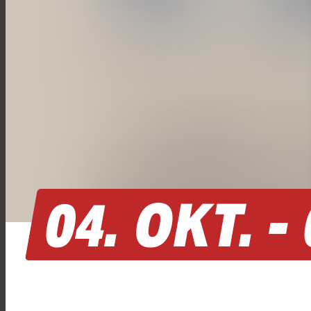
04.
OKT.
-