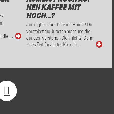
NEN KAFFEE MIT
HOCH...?
ck
om
Jura light – aber bitte mit Humor! Du
verstehst die Juristen nicht und die
t die …
Juristen verstehen Dich nicht?! Dann
ist es Zeit für Justus Krux. In …