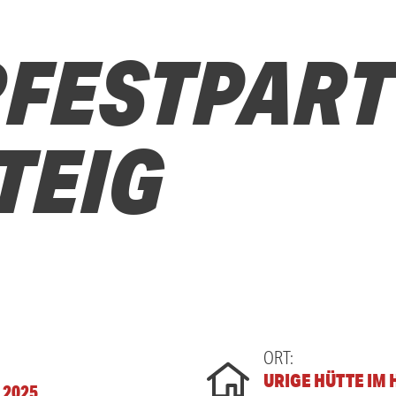
FESTPART
TEIG
ORT:
URIGE HÜTTE IM
. 2025