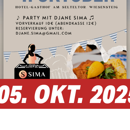
05.
OKT.
202