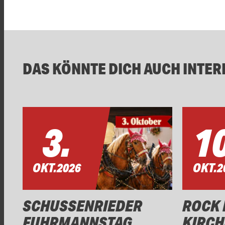
DAS KÖNNTE DICH AUCH INTER
3.
10
OKT.
2026
OKT.
2
SCHUSSENRIEDER
ROCK 
FUHRMANNSTAG
KIRCH