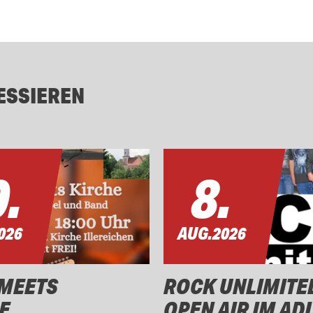
ESSIEREN
.
8.
026
AUG.
2026
MEETS
ROCK UNLIMITE
E
OPEN AIR IM AD