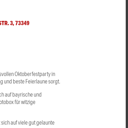
R. 3, 73349
gsvollen Oktoberfestparty in
ng und beste Feierlaune sorgt.
uch auf bayrische und
tobox für witzige
ich auf viele gut gelaunte