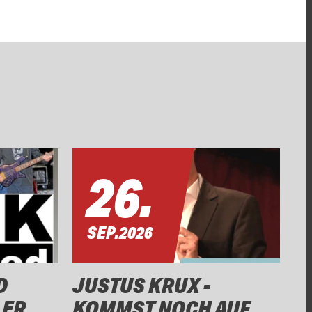
26.
SEP.
2026
D
JUSTUS KRUX -
LER
KOMMST NOCH AUF