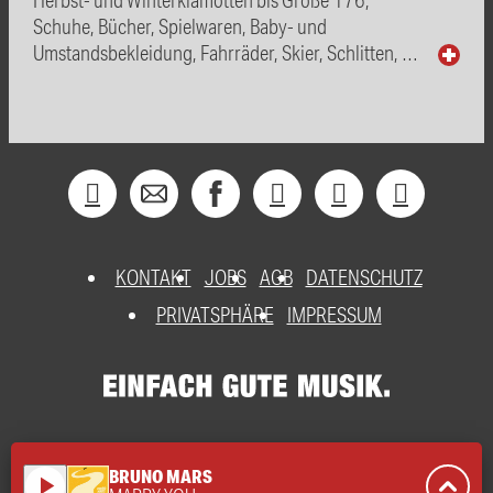
Schuhe, Bücher, Spielwaren, Baby- und
Umstandsbekleidung, Fahrräder, Skier, Schlitten, …
KONTAKT
JOBS
AGB
DATENSCHUTZ
PRIVATSPHÄRE
IMPRESSUM
BRUNO MARS
play_arrow