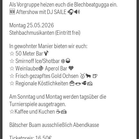
Als Vorgruppe heizen euch die Blechbeatgugga ein.
🆕️ Aftershow mit DJ SAILE 🎧🔊
Montag 25.05.2026
Stehbachmusikanten (Eintritt frei)
In gewohnter Manier bieten wir euch:
☆ 50 Meter Bar🍹
☆ Smirnoff Ice/Shotbar ❄️🥃
☆ Weinlaube🍇 Aperol Bar 🧡
☆ Frisch gezapftes Gold Ochsen 🥇🐂 🍺
☆ Regionale Köstlichkeiten 🍟🌭🥩🧀
Am Sonntag und Montag werden tagsüber die
Turnierspiele ausgetragen.
☆Kaffee und Kuchen ☕️🍰
Bätscher Buam ausschließlich Abendkasse
Ticketpreis: 16,50€