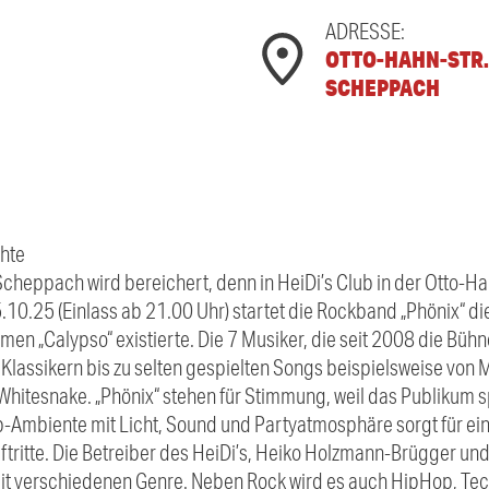
ADRESSE:
OTTO-HAHN-STR. 
SCHEPPACH
chte
Scheppach wird bereichert, denn in HeiDi’s Club in der Otto-H
5.10.25 (Einlass ab 21.00 Uhr) startet die Rockband „Phönix“ di
men „Calypso“ existierte. Die 7 Musiker, die seit 2008 die Bühn
lassikern bis zu selten gespielten Songs beispielsweise von M
Whitesnake. „Phönix“ stehen für Stimmung, weil das Publikum 
ub-Ambiente mit Licht, Sound und Partyatmosphäre sorgt für 
uftritte. Die Betreiber des HeiDi’s, Heiko Holzmann-Brügger un
it verschiedenen Genre. Neben Rock wird es auch HipHop, Te