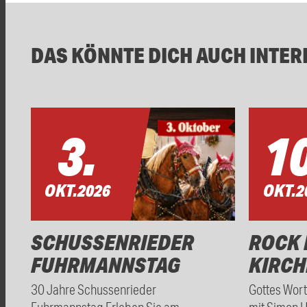
DAS KÖNNTE DICH AUCH INTER
3.
10
OKT.
2026
OKT.
2
SCHUSSENRIEDER
ROCK 
FUHRMANNSTAG
KIRCH
30 Jahre Schussenrieder
Gottes Wor
Fuhrmannstag Erleben Sie am
mit Simon 