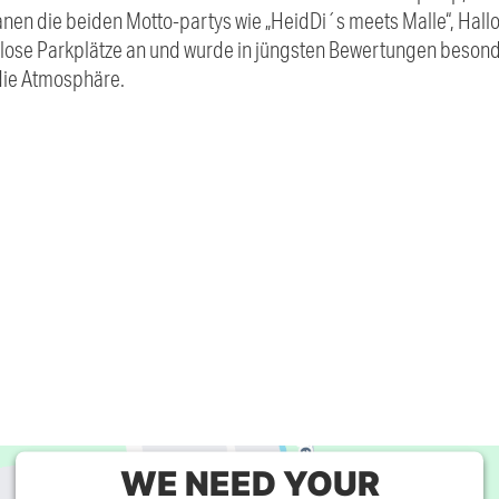
en die beiden Motto-partys wie „HeidDi´s meets Malle“, Hall
nlose Parkplätze an und wurde in jüngsten Bewertungen besonde
 die Atmosphäre.
WE NEED YOUR