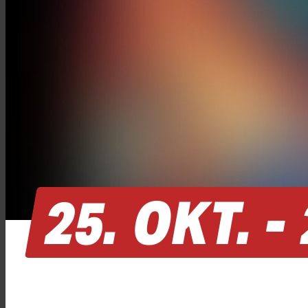
25.
OKT.
-