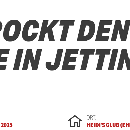
OCKT DEN 
E IN JETT
ORT:
. 2025
HEIDI'S CLUB (E