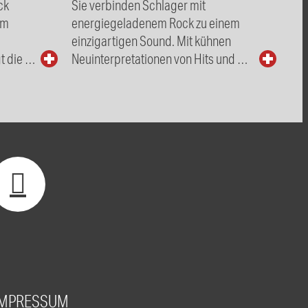
ck
Sie verbinden Schlager mit
om
energiegeladenem Rock zu einem
einzigartigen Sound. Mit kühnen
t die …
Neuinterpretationen von Hits und …
IMPRESSUM