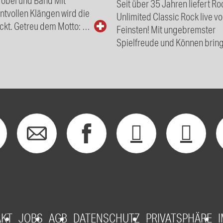
Seit über 35 Jahren liefert Ro
tvollen Klängen wird die
Unlimited Classic Rock live v
ckt. Getreu dem Motto: …
Feinsten! Mit ungebremster
Spielfreude und Können bring
AKT
JOBS
AGB
DATENSCHUTZ
PRIVATSPHÄRE