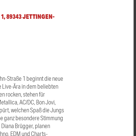
1, 89343 JETTINGEN-
ahn-Straße 1 beginnt die neue
e Live-Ära in dem beliebten
en rocken, stehen für
etallica, AC/DC, Bon Jovi,
spürt, welchen Spaß die Jungs
eine ganz besondere Stimmung
d Diana Brügger, planen
chno, EDM und Charts-