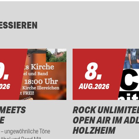
ESSIEREN
.
8.
026
AUG.
2026
MEETS
ROCK UNLIMITE
E
OPEN AIR IM AD
HOLZHEIM
t – ungewöhnliche Töne
Höbel und Band Mit