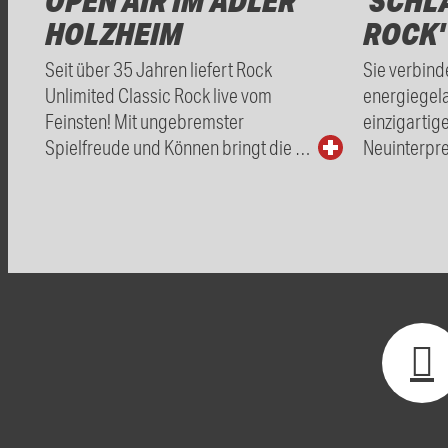
OPEN AIR IM ADLER
'SCHL
HOLZHEIM
ROCK'
Seit über 35 Jahren liefert Rock
Sie verbind
Unlimited Classic Rock live vom
energiegel
Feinsten! Mit ungebremster
einzigartig
Spielfreude und Können bringt die …
Neuinterpre