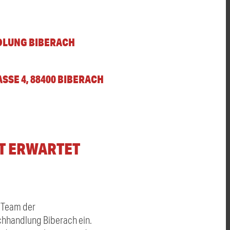
LUNG BIBERACH
E 4, 88400 BIBERACH A
T ERWARTET
s Team der
chhandlung Biberach ein.