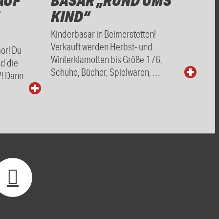
AUF
BASAR „RUND UMS
KIND“
Kinderbasar in Beimerstetten!
Verkauft werden Herbst- und
mor! Du
Winterklamotten bis Größe 176,
nd die
Schuhe, Bücher, Spielwaren, …
?! Dann
…