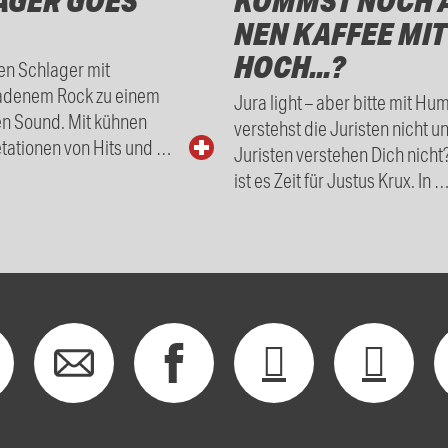
AGER GOES
KOMMST NOCH 
NEN KAFFEE MIT
HOCH...?
en Schlager mit
adenem Rock zu einem
Jura light – aber bitte mit Hu
en Sound. Mit kühnen
verstehst die Juristen nicht u
tationen von Hits und …
Juristen verstehen Dich nicht
ist es Zeit für Justus Krux. In 