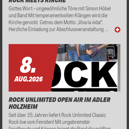
Gottes Wort – ungewöhnliche Töne mit Simon Höbel
und Band Mit temperamentvollen Klängen wird die
Kirche gerockt. Getreu dem Motto: „Viva la vida!“.
Herzliche Einladung zur Abschlussveranstaltung …
8.
AUG.
2026
ROCK UNLIMITED OPEN AIR IM ADLER
HOLZHEIM
Seit über 35 Jahren liefert Rock Unlimited Classic
Rock live vom Feinsten! Mit ungebremster
Spielfreude und Können bringt die Band die größten