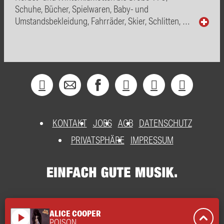
Schuhe, Bücher, Spielwaren, Baby- und
Umstandsbekleidung, Fahrräder, Skier, Schlitten, …
KONTAKT
JOBS
AGB
DATENSCHUTZ
PRIVATSPHÄRE
IMPRESSUM
ALICE COOPER
play_arrow
POISON