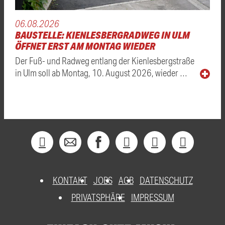
06.08.2026
BAUSTELLE: KIENLESBERGRADWEG IN ULM
ÖFFNET ERST AM MONTAG WIEDER
Der Fuß- und Radweg entlang der Kienlesbergstraße
in Ulm soll ab Montag, 10. August 2026, wieder …
KONTAKT
JOBS
AGB
DATENSCHUTZ
PRIVATSPHÄRE
IMPRESSUM