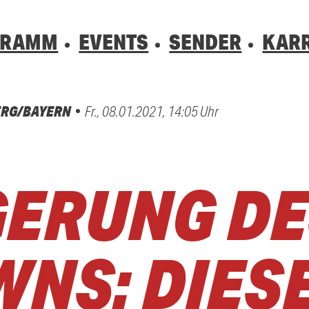
GRAMM
EVENTS
SENDER
KARR
RG/BAYERN
Fr., 08.01.2021, 14:05 Uhr
01520 242 333
0800 0 490 
0800 0 490 
hrsbehinderung gesehen? Ganz einfach melden - kostenlos unter
hrsbehinderung gesehen? Ganz einfach melden - kostenlos unter
ERUNG DE
NS: DIES