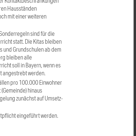
der Kontaktbeschränkungen
deren Hausständen
ch mit einer weiteren
 Sonderregeln sind für die
cht statt. Die Kitas bleiben
tas und Grundschulen ab dem
rg bleiben alle
cht soll in Bayern, wenn es
t angestrebt werden.
Fällen pro 100.000 Einwohner
t (Gemeinde) hinaus
egelung zunächst auf Umsetz-
tpflicht eingeführt werden.