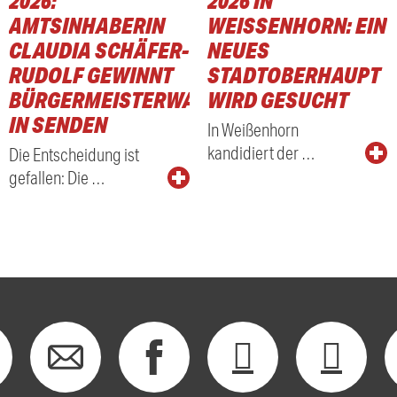
2026:
2026 IN
AMTSINHABERIN
WEISSENHORN: EIN N
CLAUDIA SCHÄFER-
EUES S
RUDOLF GEWINNT
TADTOBERHAUPT W
BÜRGERMEISTERWAHL
IRD GESUCHT
IN SENDEN
In Weißenhorn
kandidiert der …
Die Entscheidung ist
gefallen: Die …