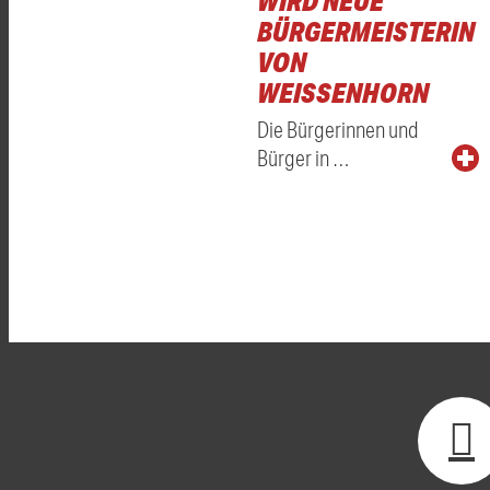
WIRD NEUE
BÜRGERMEISTERIN
VON
WEISSENHORN
Die Bürgerinnen und
Bürger in …