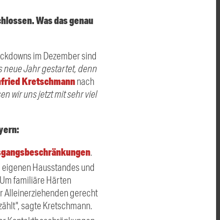
chlossen. Was das genau
 Lockdowns im Dezember sind
ns neue Jahr gestartet, denn
fried Kretschmann
nach
n wir uns jetzt mit sehr viel
yern:
sgangsbeschränkungen
.
s eigenen Hausstandes und
"Um familiäre Härten
r Alleinerziehenden gerecht
ählt", sagte Kretschmann.