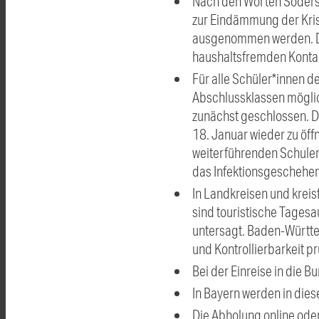
Nach den Worten Söders 
zur Eindämmung der Kris
ausgenommen werden. Die
haushaltsfremden Kontak
Für alle Schüler*innen d
Abschlussklassen möglich
zunächst geschlossen. D
18. Januar wieder zu öf
weiterführenden Schulen
das Infektionsgeschehen
In Landkreisen und kreis
sind touristische Tages
untersagt. Baden-Württe
und Kontrollierbarkeit pr
Bei der Einreise in die 
In Bayern werden in die
Die Abholung online oder