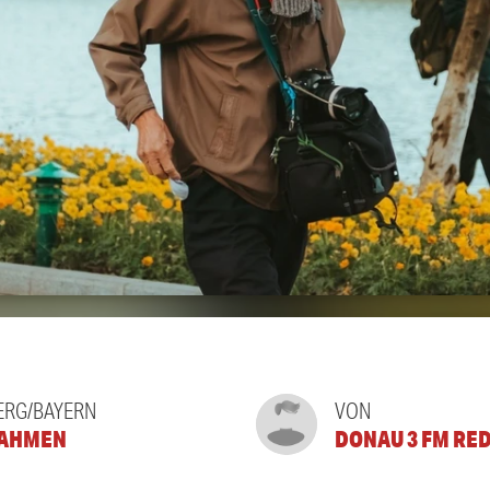
RG/BAYERN
VON
AHMEN
DONAU 3 FM RE