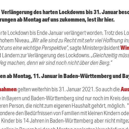
 Verlängerung des harten Lockdowns bis 31. Januar bes
ungen ab Montag auf uns zukommen, lest ihr hier.
harte Lockdown bis Ende Januar verlängert worden. Trotz des
f hohem Niveau.
„Wir alle sind zu Recht mit sehr viel Hoffnung i
Win
t uns eine wichtige Perspektive“
, sagte Ministerpräsident
d Ländern zur Verlängerung des Lockdowns.
„Gleichzeitig müsse
Weg machen, denn wir sind noch nicht über den Berg.“
n ab Montag, 11. Januar in Baden-Württemberg und Ba
nahmen
Au
gelten weiterhin bis 31. Januar 2021. So auch die
 in Bayern und Baden-Württemberg sind nur noch im Kreis de
eren Person, die nicht zum eigenen Haushalt gehört, möglich. 
ondere den Bedürfnissen von Familien mit kleinen Kindern ode
 Kinder bis 14 Jahren in Baden-Württemberg aber nicht mitgez