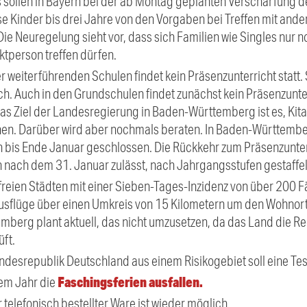
sollen in Bayern bei der ab Montag geplanten Verschärfung 
e Kinder bis drei Jahre von den Vorgaben bei Treffen mit an
 Neuregelung sieht vor, dass sich Familien wie Singles nur no
tperson treffen dürfen.
er weiterführenden Schulen findet kein Präsenzunterricht statt.
. Auch in den Grundschulen findet zunächst kein Präsenzunterri
as Ziel der Landesregierung in Baden-Württemberg ist es, Ki
fnen. Darüber wird aber nochmals beraten. In Baden-Württembe
 bis Ende Januar geschlossen. Die Rückkehr zum Präsenzunterri
 nach dem 31. Januar zulässt, nach Jahrgangsstufen gestaffel
freien Städten mit einer Sieben-Tages-Inzidenz von über 200 
ausflüge über einen Umkreis von 15 Kilometern um den Wohnor
mberg plant aktuell, das nicht umzusetzen, da das Land die R
üft.
Bundesrepublik Deutschland aus einem Risikogebiet soll eine Tes
Faschingsferien ausfallen.
sem Jahr die
 telefonisch bestellter Ware ist wieder möglich.