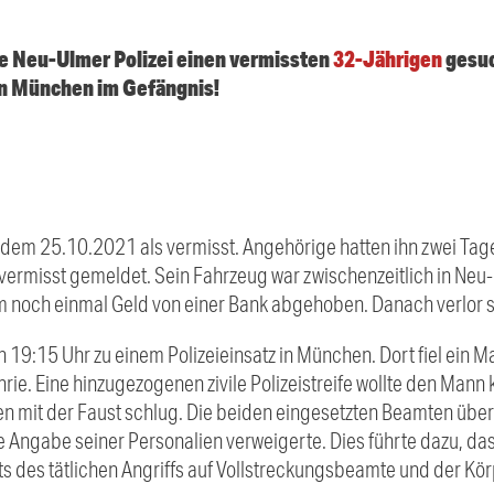
ie Neu-Ulmer Polizei einen vermissten
32-Jährigen
gesuch
in München im Gefängnis!
t dem 25.10.2021 als vermisst. Angehörige hatten ihn zwei T
ls vermisst gemeldet. Sein Fahrzeug war zwischenzeitlich in N
m noch einmal Geld von einer Bank abgehoben. Danach verlor 
9:15 Uhr zu einem Polizeieinsatz in München. Dort fiel ein Ma
ie. Eine hinzugezogenen zivile Polizeistreife wollte den Mann k
en mit der Faust schlug. Die beiden eingesetzten Beamten übe
ie Angabe seiner Personalien verweigerte. Dies führte dazu, da
des tätlichen Angriffs auf Vollstreckungsbeamte und der Kör