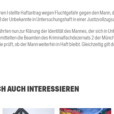
en I stellte Haftantrag wegen Fluchtgefahr gegen den Mann, d
aß der Unbekannte in Untersuchungshaft in einer Justizvollzugsa
hrten nun zur Klärung der Identität des Mannes, der sich in U
ittelten die Beamten des Kriminalfachdezernats 2 der Münch
e prüft, ob der Mann weiterhin in Haft bleibt. Gleichzeitig gilt 
CH AUCH INTERESSIEREN
KI-Symbolbild