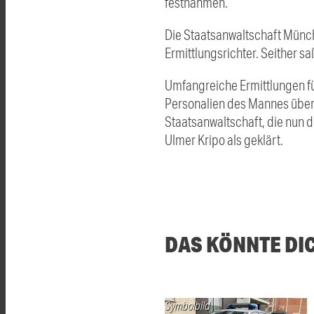
festnahmen.
Die Staatsanwaltschaft Münch
Ermittlungsrichter. Seither s
Umfangreiche Ermittlungen fü
Personalien des Mannes überm
Staatsanwaltschaft, die nun di
Ulmer Kripo als geklärt.
DAS KÖNNTE DI
Symbolbild