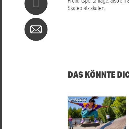
Freiluftsportanlage, also ein
Skateplatz skaten.
DAS KÖNNTE DI
Symbolbild