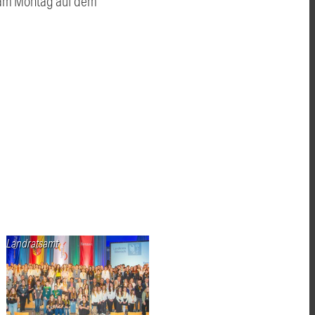
s am Montag auf dem
Landratsamt