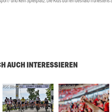
 Sport- und kein Spielplatz. Die Kids dürfen deshalb frühesten
CH AUCH INTERESSIEREN
RSC Biberach
Symbolbild