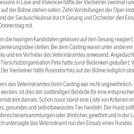
Lessons in Love and Violence» hätte der Vierbeiner zweimal ru
uf der Bühne stehen sollen. Zehn Vorstellungen der Oper sind 
nd der Geräuschkulisse durch Gesang und Orchester den Einsa
 Donnerstag mit.
en die haarigen Kandidaten gelassen auf den Gesang reagiert, 
szenierungsidee stellen. Bei dem Casting waren unter anderem 
ky und ein Vertreter des Veterinäramtes anwesend. Angedacht
e Tierschutzorganisation Peta hatte zuvor Bedenken geäußert.
Der Vierbeiner hätte Rosendorfsky auf der Bühne lediglich sto
ters des Veterinäramtes beim Casting war nicht ungewöhnlich. 
lt werden, ist dies der zuständigen Behörde für eine entspre
erinäramt damals. Schon zuvor stand eine Liste von Kriterien i
, gesundes und selbstbewusstes Tier handeln. Der Hund soll
Menschenansammlungen oder ähnliches gewöhnt und in der Lag
h untersagte das Veterinäramt nun den Einsatz eines Hundes.