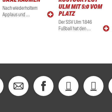
ULM MIT 5:0 VOM
Nach wiederholtem
PLATZ
Applaus und …
Der SSV Ulm 1846
Fußball hat den …