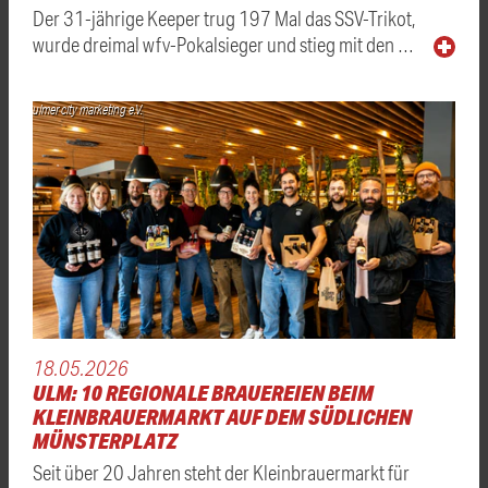
Der 31-jährige Keeper trug 197 Mal das SSV-Trikot,
wurde dreimal wfv-Pokalsieger und stieg mit den …
ulmer city marketing e.V.
18.05.2026
ULM: 10 REGIONALE BRAUEREIEN BEIM
KLEINBRAUERMARKT AUF DEM SÜDLICHEN
MÜNSTERPLATZ
Seit über 20 Jahren steht der Kleinbrauermarkt für