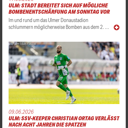
ULM: STADT BEREITET SICH AUF MÖGLICHE
BOMBENENTSCHÄRFUNG AM SONNTAG VOR
Im und rund um das Ulmer Donaustadion
schlummern möglicherweise Bomben aus dem 2. …
SSV Ulm 1846 Fußball
09.06.2026
ULM: SSV-KEEPER CHRISTIAN ORTAG VERLÄSST
NACH ACHT JAHREN DIE SPATZEN