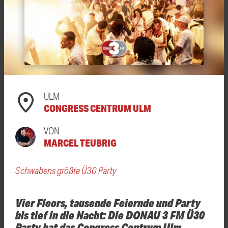
ULM
CONGRESS CENTRUM ULM
VON
MARCEL TEUBRIG
Schwabens größte Ü30 Party
Vier Floors, tausende Feiernde und Party
bis tief in die Nacht: Die DONAU 3 FM Ü30
Party hat das Congress Centrum Ulm