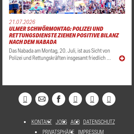
21.07.2026
ULMER SCHWÖRMONTAG: POLIZEI UND
RETTUNGSDIENSTE ZIEHEN POSITIVE BILANZ
NACH DEM NABADA
Das Nabada am Montag, 20. Juli, ist aus Sicht von
Polizei und Rettungskräften insgesamt friedlich …
KONTAKT
JOBS
AGB
DATENSCHUTZ
PRIVATSPHÄRE
IMPRESSUM