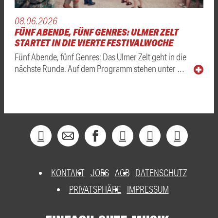
08.06.2026
FÜNF ABENDE, FÜNF GENRES: ULMER ZELT
STARTET IN DIE VIERTE FESTIVALWOCHE
Fünf Abende, fünf Genres: Das Ulmer Zelt geht in die
nächste Runde. Auf dem Programm stehen unter …
KONTAKT
JOBS
AGB
DATENSCHUTZ
PRIVATSPHÄRE
IMPRESSUM