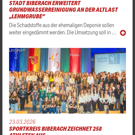
STADT BIBERACH ERWEITERT
GRUNDWASSERREINIGUNG AN DER ALTLAST
„LEHMGRUBE“
Die Schadstoffe aus der ehemaligen Deponie sollen
weiter eingedämmt werden. Die Umsetzung soll in …
Landratsamt
23.03.2026
SPORTKREIS BIBERACH ZEICHNET 258