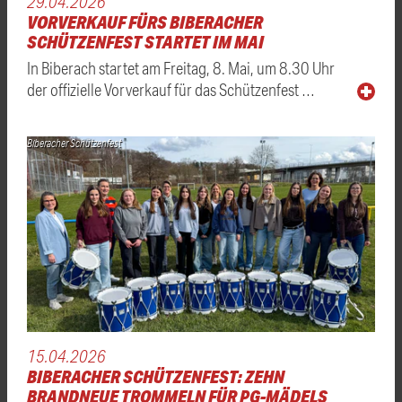
29.04.2026
VORVERKAUF FÜRS BIBERACHER
SCHÜTZENFEST STARTET IM MAI
In Biberach startet am Freitag, 8. Mai, um 8.30 Uhr
der offizielle Vorverkauf für das Schützenfest …
Biberacher Schützenfest
15.04.2026
BIBERACHER SCHÜTZENFEST: ZEHN
BRANDNEUE TROMMELN FÜR PG-MÄDELS