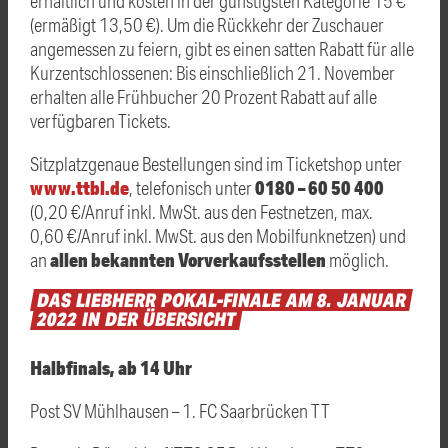
erhältlich und kosten in der günstigsten Kategorie 15 €
(ermäßigt 13,50 €). Um die Rückkehr der Zuschauer
angemessen zu feiern, gibt es einen satten Rabatt für alle
Kurzentschlossenen: Bis einschließlich 21. November
erhalten alle Frühbucher 20 Prozent Rabatt auf alle
verfügbaren Tickets.
Sitzplatzgenaue Bestellungen sind im Ticketshop unter
www.ttbl.de
0180 – 60 50 400
, telefonisch unter
(0,20 €/Anruf inkl. MwSt. aus den Festnetzen, max.
0,60 €/Anruf inkl. MwSt. aus den Mobilfunknetzen) und
allen bekannten Vorverkaufsstellen
an
möglich.
DAS
LIEBHERR
POKAL-FINALE
AM
8.
JANUAR
2022
IN
DER
ÜBERSICHT
Halbfinals, ab 14 Uhr
Post SV Mühlhausen – 1. FC Saarbrücken TT