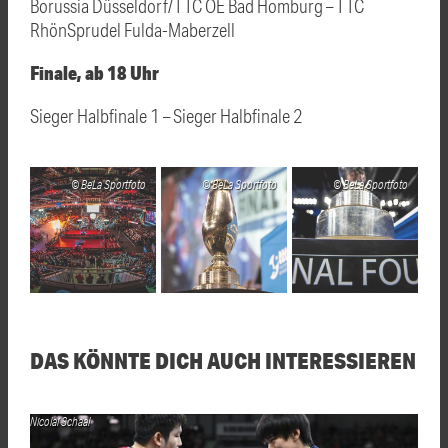
Borussia Düsseldorf/TTC OE Bad Homburg – TTC
RhönSprudel Fulda-Maberzell
Finale, ab 18 Uhr
Sieger Halbfinale 1 – Sieger Halbfinale 2
BeLa Sportfoto
BeLa Sportfoto
BeLa Sportfoto
DAS KÖNNTE DICH AUCH INTERESSIEREN
Nicolai Schaal