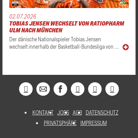
02.07.2026
TOBIAS JENSEN WECHSELT VON RATIOPHARM
ULM NACH MÜNCHEN
Der dänische Nationalspieler Tobias Jensen
wechselt innerhalb der Basketball-Bundesliga von …
KONTAKT
JOBS
AGB
DATENSCHUTZ
PRIVATSPHÄRE
IMPRESSUM