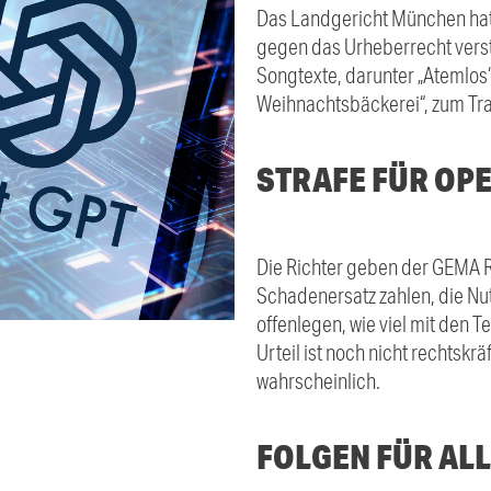
Das Landgericht München hat
gegen das Urheberrecht verst
Songtexte, darunter „Atemlos“
Weihnachtsbäckerei“, zum Tra
STRAFE FÜR OP
Die Richter geben der GEMA 
Schadenersatz zahlen, die Nu
offenlegen, wie viel mit den T
Urteil ist noch nicht rechtskräf
wahrscheinlich.
FOLGEN FÜR AL