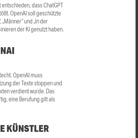
 entschieden, dass ChatGPT
ößt. OpenAI soll geschützte
, „Männer“ und „In der
inieren der KI genutzt haben.
ENAI
Recht. OpenAI muss
tzung der Texte stoppen und
exten verdient wurde. Das
tig, eine Berufung gilt als
LE KÜNSTLER