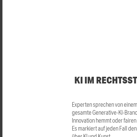
KI IM RECHTSS
Experten sprechen von einem 
gesamte Generative-KI-Branche
Innovation hemmt oder fairen S
Es markiert auf jeden Fall de
über KI und Kunst.