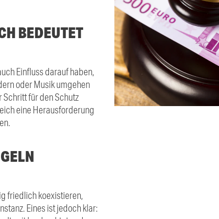
ICH BEDEUTET
 auch Einfluss darauf haben,
ildern oder Musik umgehen
 Schritt für den Schutz
leich eine Herausforderung
en.
EGELN
 friedlich koexistieren,
nstanz. Eines ist jedoch klar: