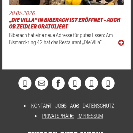
20.05.2026
„DIE VILLA“ IN BIBERACH IST ERÖFFNET - AUCH
OB ZEIDLER GRATULIERT
Biberach hat eine neue Adresse für gutes Essen: Am
Bismarckring 42 hat das Restaurant „Die Villa“ …
KONTAKT
JOBS
AGB
DATENSCHUTZ
PRIVATSPHÄRE
IMPRESSUM