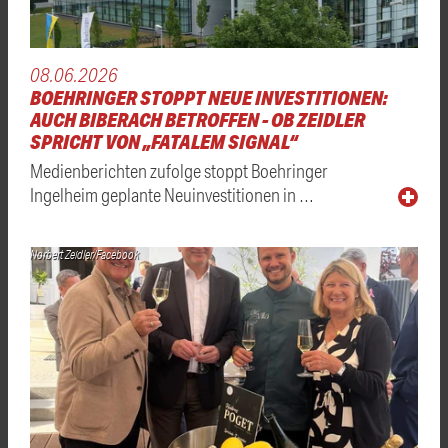
08.06.2026
BOEHRINGER STOPPT NEUE INVESTITIONEN:
AUCH BIBERACH BETROFFEN - OB ZEIDLER
SPRICHT VON „FATALEM SIGNAL“
Medienberichten zufolge stoppt Boehringer
Ingelheim geplante Neuinvestitionen in …
Norbert Zeidler/Facebook