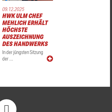
09.12.2025
ER
HWK ULM CHEF
MEHLICH ERHÄLT
HÖCHSTE
AUSZEICHNUNG
DES HANDWERKS
In der jüngsten Sitzung
der …