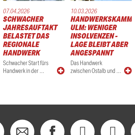
07.04.2026
10.03.2026
ER
SCHWACHER
HANDWERKSKAMM
JAHRESAUFTAKT
ULM: WENIGER
E
BELASTET DAS
INSOLVENZEN -
REGIONALE
LAGE BLEIBT ABER
HANDWERK
ANGESPANNT
Schwacher Start fürs
Das Handwerk
Handwerk in der …
zwischen Ostalb und …