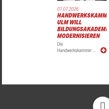
01.07.2026
HANDWERKSKAMM
ULM WILL
BILDUNGSAKADEMI
MODERNISIEREN
Die
Handwerkskammer …