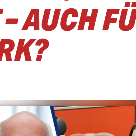
– AUCH F
RK?