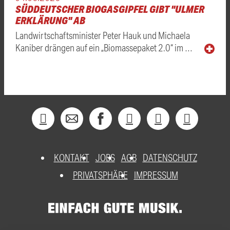
SÜDDEUTSCHER BIOGASGIPFEL GIBT "ULMER
ERKLÄRUNG" AB
Landwirtschaftsminister Peter Hauk und Michaela
Kaniber drängen auf ein „Biomassepaket 2.0“ im …
KONTAKT
JOBS
AGB
DATENSCHUTZ
PRIVATSPHÄRE
IMPRESSUM