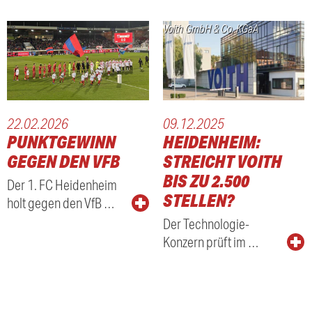
Voith GmbH & Co. KGaA
22.02.2026
09.12.2025
PUNKTGEWINN
HEIDENHEIM:
GEGEN DEN VFB
STREICHT VOITH
BIS ZU 2.500
Der 1. FC Heidenheim
STELLEN?
holt gegen den VfB …
Der Technologie-
Konzern prüft im …