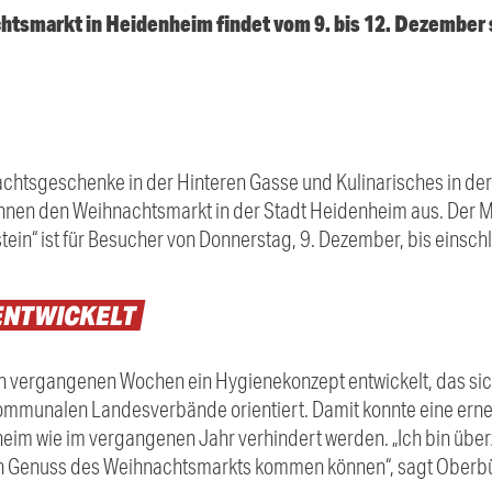
chtsmarkt in Heidenheim findet vom 9. bis 12. Dezember 
htsgeschenke in der Hinteren Gasse und Kulinarisches in de
hnen den Weihnachtsmarkt in der Stadt Heidenheim aus. Der 
ein“ ist für Besucher von Donnerstag, 9. Dezember, bis einschl
ENTWICKELT
en vergangenen Wochen ein Hygienekonzept entwickelt, das si
kommunalen Landesverbände orientiert. Damit konnte eine ern
im wie im vergangenen Jahr verhindert werden. „Ich bin über
en Genuss des Weihnachtsmarkts kommen können“, sagt Oberb