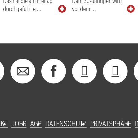
Das hat die am Freitag
Dem 30-Jährigen wird
durchgeführte …
vor dem …
AKT
JOBS
AGB
DATENSCHUTZ
PRIVATSPHÄRE