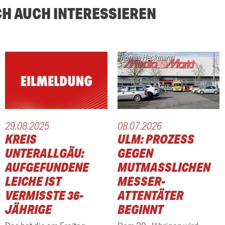
CH AUCH INTERESSIEREN
Thomas Heckmann
29.08.2025
08.07.2026
KREIS
ULM: PROZESS
UNTERALLGÄU:
GEGEN
AUFGEFUNDENE
MUTMASSLICHEN M
LEICHE IST
ESSER-A
VERMISSTE 36-
TTENTÄTER B
JÄHRIGE
EGINNT