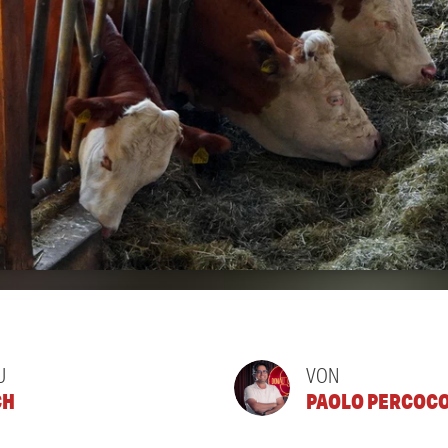
U
VON
CH
PAOLO PERCOC